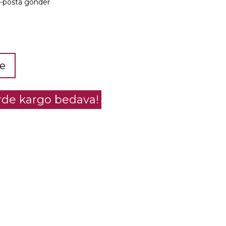
e-posta gönder
le
erde kargo bedava!