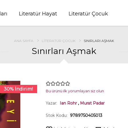
ları
Literatür Hayat
Literatür Çocuk
ANA SAYFA
LITERATÜR ÇOCUK
SINIRLARI AŞMAK
Sınırları Aşmak
30% İndirim!
Bu ürünü ilk yorumlayan siz olun
Yazar:
Ian Rohr
,
Murat Padar
Stok Kodu:
9789750405013