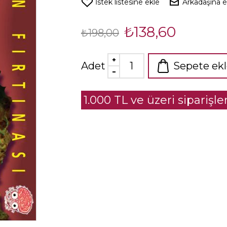
İstek listesine ekle
Arkadaşına 
₺138,60
₺198,00
Adet
Sepete ek
1.000 TL ve üzeri siparişl