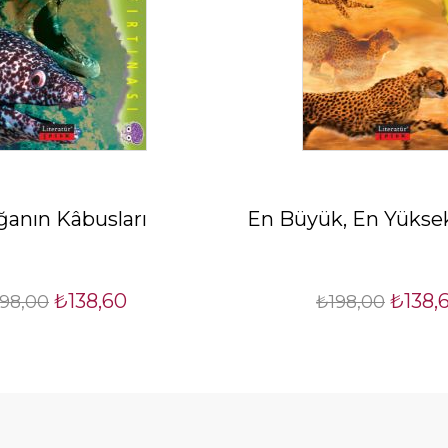
anın Kâbusları
En Büyük, En Yüksek,
₺138,60
₺138,
98,00
₺198,00