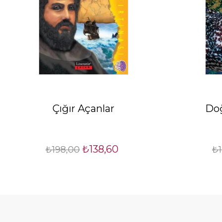
Çığır Açanlar
Doğ
₺138,60
₺198,00
₺1