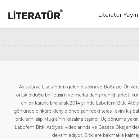
Literatür Yayın
Avusturya Lisesi’nden gelen disiplini ve Boğaziçi Üniver
ortak olduğu bir iletişim ve marka danışmanlığı şirketi ku
ani bir kararla bırakarak 2014 yılında Labofem Bitki At
gönlünde biriktirdikleriyle önce şehirdeki teraslı evini kı
bitkilerini alıp Muğla’nın kırsalına taşındı. Üç dönüme yak
Labofem Bitki Atölyesi videolarında ve Gazete Oksijen’deki 
devam ediyor. Bitkilere bakmakla kalmayı