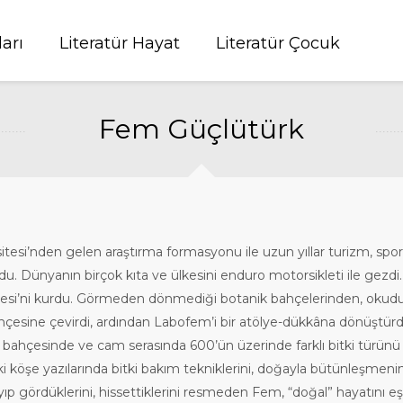
ları
Literatür Hayat
Literatür Çocuk
Fem Güçlütürk
sitesi’nden gelen araştırma formasyonu ile uzun yıllar turizm, s
rdu. Dünyanın birçok kıta ve ülkesini enduro motorsikleti ile gezdi
ölyesi’ni kurdu. Görmeden dönmediği botanik bahçelerinden, okudu
ş bahçesine çevirdi, ardından Labofem’i bir atölye-dükkâna dönüştür
ın bahçesinde ve cam serasında 600’ün üzerinde farklı bitki türünü
köşe yazılarında bitki bakım tekniklerini, doğayla bütünleşmenin ipu
p gördüklerini, hissettiklerini resmeden Fem, “doğal” hayatını e