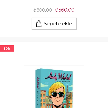
₺560,00
₺800,00
Sepete ekle
30%