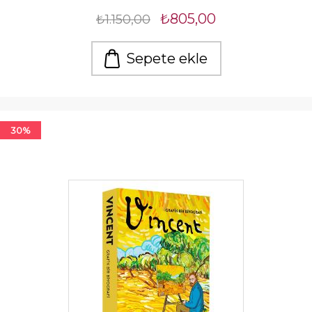
₺805,00
₺1.150,00
Sepete ekle
30%