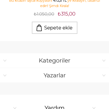
Bu kitabın dijital kopyasını
472,5 TL
'ye kiralayın, tasarruf
edin! Şimdi Kirala!
₺315,00
₺1.050,00
Sepete ekle
Kategoriler
Yazarlar
Yardım