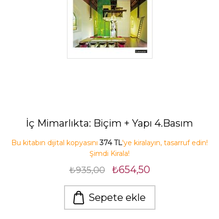
İç Mimarlıkta: Biçim + Yapı 4.Basım
Bu kitabın dijital kopyasını
374 TL
'ye kiralayın, tasarruf edin!
Şimdi Kirala!
₺654,50
₺935,00
Sepete ekle