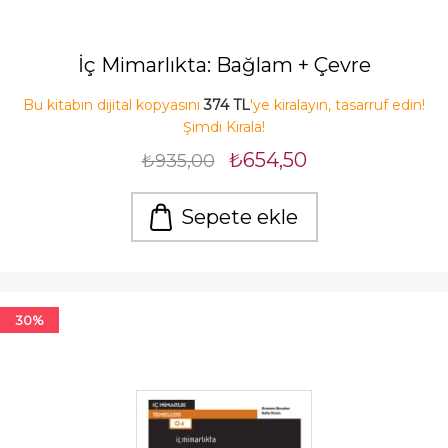
İç Mimarlıkta: Bağlam + Çevre
Bu kitabın dijital kopyasını
374 TL
'ye kiralayın, tasarruf edin!
Şimdi Kirala!
₺654,50
₺935,00
Sepete ekle
30%