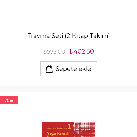
Travma Seti (2 Kitap Takım)
₺402,50
₺575,00
Sepete ekle
70%