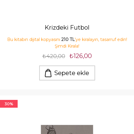
Krizdeki Futbol
Bu kitabın dijital kopyasını
210 TL
'ye kiralayın, tasarruf edin!
Şimdi Kirala!
₺126,00
₺420,00
Sepete ekle
30%