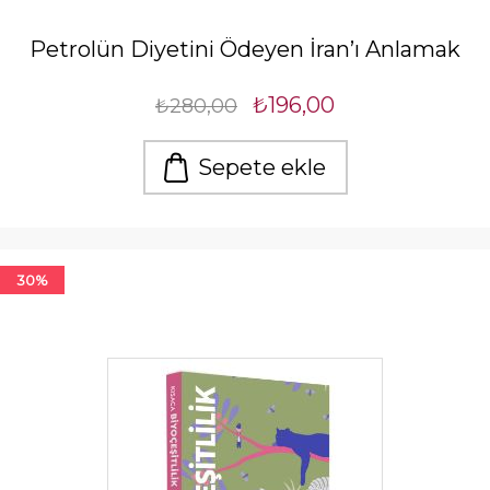
Petrolün Diyetini Ödeyen İran’ı Anlamak
₺196,00
₺280,00
Sepete ekle
30%