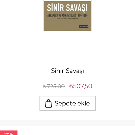
Sinir Savaşı
₺507,50
₺725,00
Sepete ekle
70%