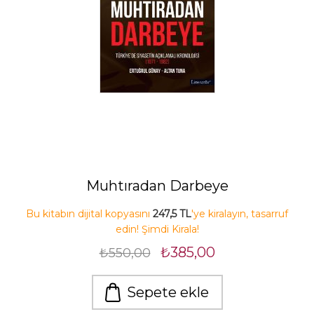
Muhtıradan Darbeye
Bu kitabın dijital kopyasını
247,5 TL
'ye kiralayın, tasarruf
edin! Şimdi Kirala!
₺385,00
₺550,00
Sepete ekle