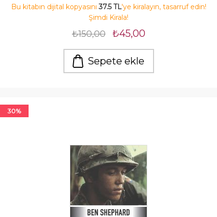
Bu kitabın dijital kopyasını
37.5 TL
'ye kiralayın, tasarruf edin!
Şimdi Kirala!
₺45,00
₺150,00
Sepete ekle
30%