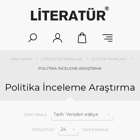
ANA SAYFA
LITERATÜR YAYINLARI
KÜLTÜR YAYINLARI
POLITIKA İNCELEME ARAŞTIRMA
Politika İnceleme Araştırma
GÖRE SIRALA
GÖRÜNTÜLE
SAYFA BAŞINA