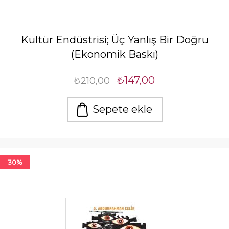
Kültür Endüstrisi; Üç Yanlış Bir Doğru
(Ekonomik Baskı)
₺147,00
₺210,00
Sepete ekle
30%