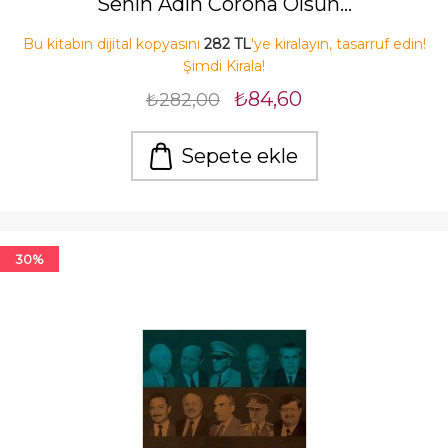
Senin Adın Corona Olsun…
Bu kitabın dijital kopyasını
282 TL
'ye kiralayın, tasarruf edin!
Şimdi Kirala!
₺84,60
₺282,00
Sepete ekle
30%