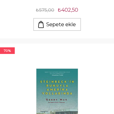
₺402,50
₺575,00
Sepete ekle
70%