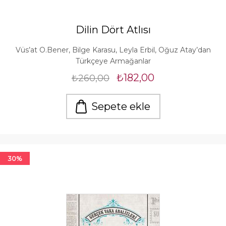
Dilin Dört Atlısı
Vüs’at O.Bener, Bilge Karasu, Leyla Erbil, Oğuz Atay’dan
Türkçeye Armağanlar
₺182,00
₺260,00
Sepete ekle
30%