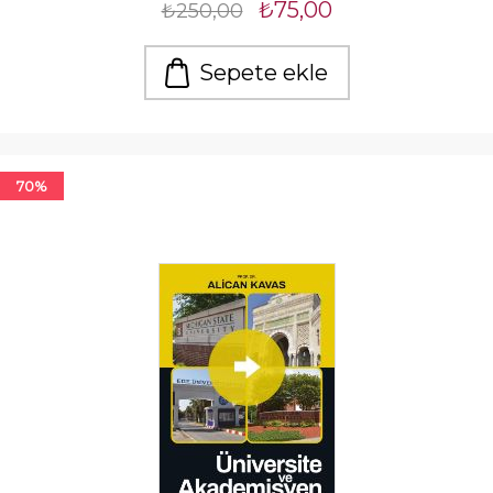
₺75,00
₺250,00
Sepete ekle
70%