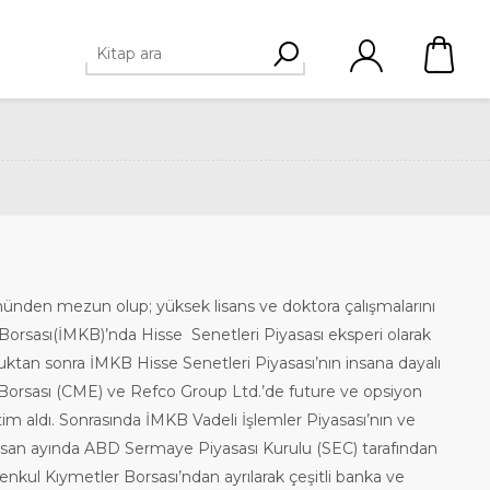
ümünden mezun olup; yüksek lisans ve doktora çalışmalarını
Borsası(İMKB)’nda Hisse Senetleri Piyasası eksperi olarak
ktan sonra İMKB Hisse Senetleri Piyasası’nın insana dayalı
 Borsası (CME) ve Refco Group Ltd.’de future ve opsiyon
im aldı. Sonrasında İMKB Vadeli İşlemler Piyasası’nın ve
 Nisan ayında ABD Sermaye Piyasası Kurulu (SEC) tarafından
Menkul Kıymetler Borsası’ndan ayrılarak çeşitli banka ve