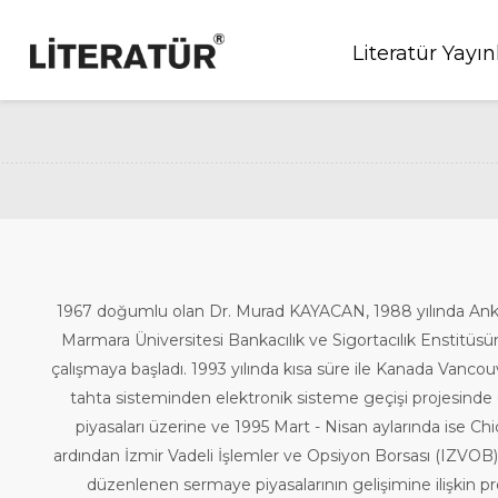
Literatür Yayın
1967 doğumlu olan Dr. Murad KAYACAN, 1988 yılında Ankara 
Marmara Üniversitesi Bankacılık ve Sigortacılık Enstitüs
çalışmaya başladı. 1993 yılında kısa süre ile Kanada Vanc
tahta sisteminden elektronik sisteme geçişi projesinde
piyasaları üzerine ve 1995 Mart - Nisan aylarında ise C
ardından İzmir Vadeli İşlemler ve Opsiyon Borsası (IZVOB)
düzenlenen sermaye piyasalarının gelişimine ilişkin pro