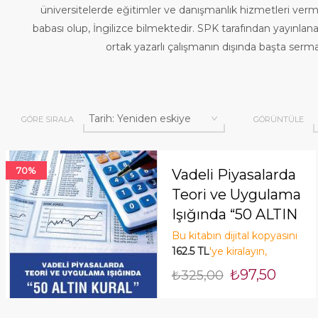
üniversitelerde eğitimler ve danışmanlık hizmetleri vermi
babası olup, İngilizce bilmektedir. SPK tarafından yayınl
ortak yazarlı çalışmanın dışında başta serma
GÖRE SIRALA
GÖRÜNTÜLE
70%
Vadeli Piyasalarda
Teori ve Uygulama
Işığında “50 ALTIN
KURAL”
Bu kitabın dijital kopyasını
162.5 TL
'ye kiralayın,
tasarruf edin! Şimdi Kirala!
₺97,50
₺325,00