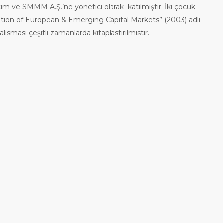
tim ve SMMM A.Ş.’ne yönetici olarak katılmıştır. İki çocuk
ration of European & Emerging Capital Markets” (2003) adlı
smasi çeşitli zamanlarda kitaplastirilmistır.