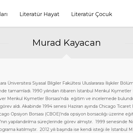
ları
Literatür Hayat
Literatür Çocuk
Murad Kayacan
Üniversitesi Siyasal Bilgiler Fakültesi Uluslararası İlişkiler Böl
ünde tamamladı. 1990 yılından itibaren İstanbul Menkul Kıymetler 
ouver Menkul Kıymetler Borsası’nda eğitim ve incelemede bulundu
 görev aldı. Akabinde 1994 senesi Haziran ayında Chicago Ticaret
hicago Opsiyon Borsası (CBOE)’nda opsiyon borsacılığı üzerine eğit
’nın yapılandırılma süreçlerinde görev almıştır. 1999 senesinde
grama katılmıştır. 2012 yılı başında ise kendi isteği ile İstanbul 