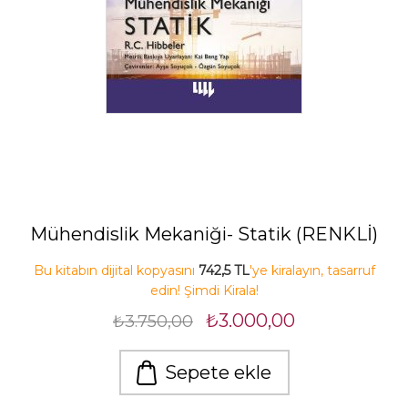
Mühendislik Mekaniği- Statik (RENKLİ)
Bu kitabın dijital kopyasını
742,5 TL
'ye kiralayın, tasarruf
edin! Şimdi Kirala!
₺3.000,00
₺3.750,00
Sepete ekle