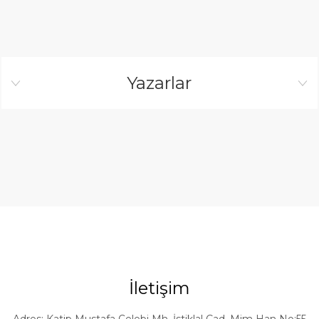
Yazarlar
İletişim
Adres: Katip Mustafa Çelebi Mh. İstiklal Cad. Mim Han No:55