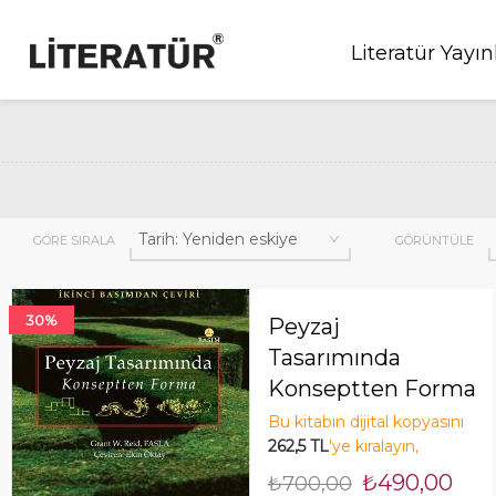
Literatür Yayın
GÖRE SIRALA
GÖRÜNTÜLE
30%
Peyzaj
Tasarımında
Konseptten Forma
2. Basımdan Çeviri
Bu kitabın dijital kopyasını
262,5 TL
'ye kiralayın,
tasarruf edin! Şimdi Kirala!
₺490,00
₺700,00