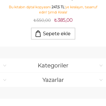
Bu kitabın dijital kopyasını
247,5 TL
'ye kiralayın, tasarruf
edin! Şimdi Kirala!
₺385,00
₺550,00
Sepete ekle
Kategoriler
Yazarlar