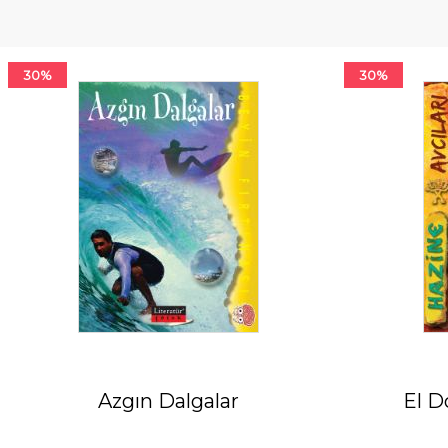
30%
30%
Azgın Dalgalar
El D