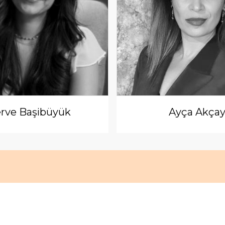
rve Başibüyük
Ayça Akça