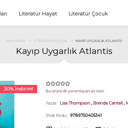
ları
Literatür Hayat
Literatür Çocuk
ANA SAYFA
LITERATÜR ÇOCUK
KAYIP UYGARLIK ATLANTIS
Kayıp Uygarlık Atlantis
30% İndirim!
Bu ürünü ilk yorumlayan siz olun
Yazar:
Lisa Thompson
,
Brenda Cantell
,
M
Stok Kodu:
9789750405341