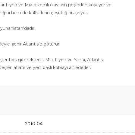
adar Flynn ve Mia gizemli olayların peşinden koşuyor ve
ni hem de kültürlerin çeşitliliğini aşılıyor.
n yunanistan’dadır.
leyici şehir Atlantis’e götürür.
şler ters gitmektedir. Mia, Flynn ve Yanni, Atlantisi
eri atlatır ve yedi başlı kobrayı alt ederler.
2010-04