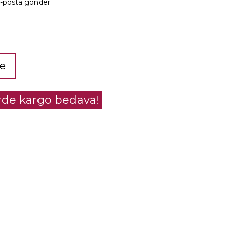
e-posta gönder
le
erde kargo bedava!