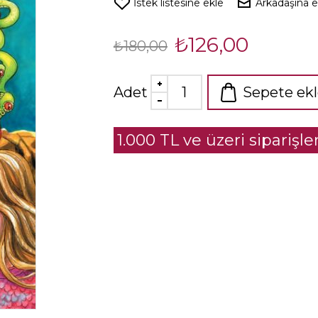
İstek listesine ekle
Arkadaşına 
₺126,00
₺180,00
Adet
Sepete ek
1.000 TL ve üzeri siparişl