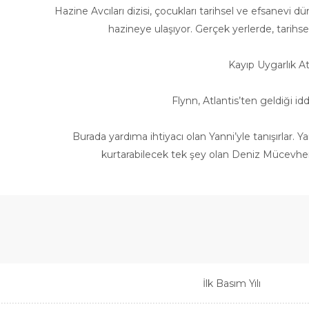
Hazine Avcıları dizisi, çocukları tarihsel ve efsanevi
hazineye ulaşıyor. Gerçek yerlerde, tarihsel
Kayıp Uygarlık Atl
Flynn, Atlantis’ten geldiği idd
Burada yardıma ihtiyacı olan Yanni’yle tanışırlar. Y
kurtarabilecek tek şey olan Deniz Mücevheri’n
İlk Basım Yılı