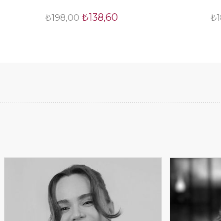
₺138,60
₺198,00
₺1