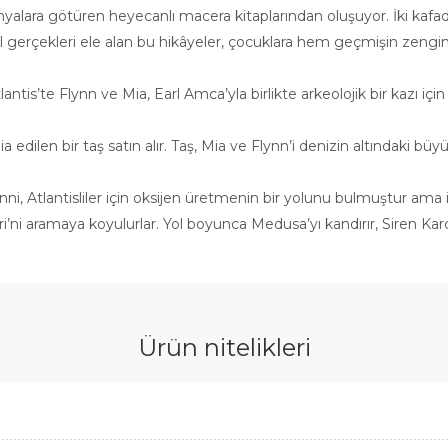
 dünyalara götüren heyecanlı macera kitaplarından oluşuyor. İki kaf
 gerçekleri ele alan bu hikâyeler, çocuklara hem geçmişin zenginliği
antis’te Flynn ve Mia, Earl Amca’yla birlikte arkeolojik bir kazı içi
ia edilen bir taş satın alır. Taş, Mia ve Flynn’i denizin altındaki büyü
anni, Atlantisliler için oksijen üretmenin bir yolunu bulmuştur ama i
i aramaya koyulurlar. Yol boyunca Medusa’yı kandırır, Siren Kardeşl
Ürün nitelikleri