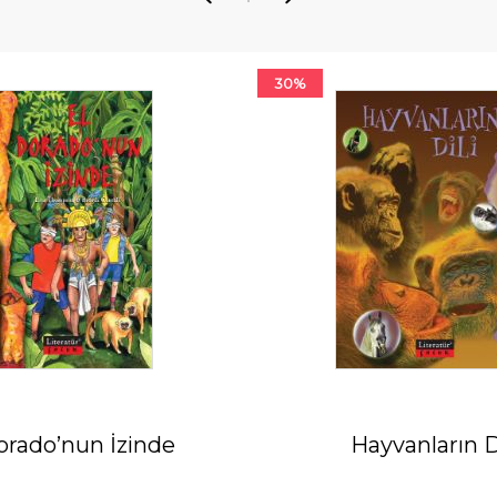
30%
orado’nun İzinde
Hayvanların D