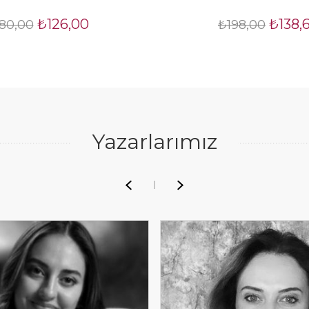
₺126,00
₺138,
80,00
₺198,00
Yazarlarımız