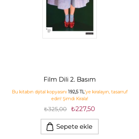
Film Dili 2. Basım
Bu kitabın dijital kopyasını
192,5 TL
'ye kiralayın, tasarruf
edin! Şimdi Kirala!
₺227,50
₺325,00
Sepete ekle