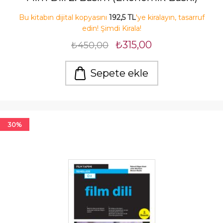
Bu kitabın dijital kopyasını
192,5 TL
'ye kiralayın, tasarruf
edin! Şimdi Kirala!
₺315,00
₺450,00
Sepete ekle
30%