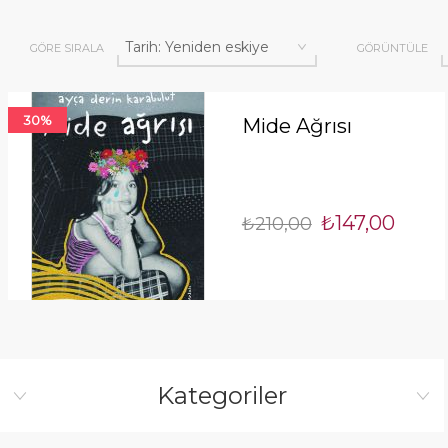
GÖRE SIRALA
GÖRÜNTÜLE
30%
Mide Ağrısı
₺147,00
₺210,00
Kategoriler