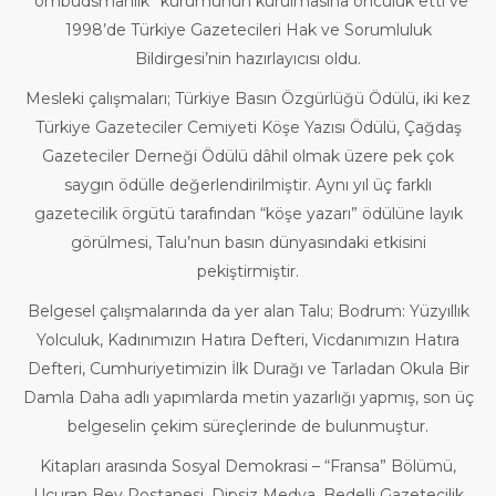
“ombudsmanlık” kurumunun kurulmasına öncülük etti ve
1998’de Türkiye Gazetecileri Hak ve Sorumluluk
Bildirgesi’nin hazırlayıcısı oldu.
Mesleki çalışmaları; Türkiye Basın Özgürlüğü Ödülü, iki kez
Türkiye Gazeteciler Cemiyeti Köşe Yazısı Ödülü, Çağdaş
Gazeteciler Derneği Ödülü dâhil olmak üzere pek çok
saygın ödülle değerlendirilmiştir. Aynı yıl üç farklı
gazetecilik örgütü tarafından “köşe yazarı” ödülüne layık
görülmesi, Talu’nun basın dünyasındaki etkisini
pekiştirmiştir.
Belgesel çalışmalarında da yer alan Talu; Bodrum: Yüzyıllık
Yolculuk, Kadınımızın Hatıra Defteri, Vicdanımızın Hatıra
Defteri, Cumhuriyetimizin İlk Durağı ve Tarladan Okula Bir
Damla Daha adlı yapımlarda metin yazarlığı yapmış, son üç
belgeselin çekim süreçlerinde de bulunmuştur.
Kitapları arasında Sosyal Demokrasi – “Fransa” Bölümü,
Uçuran Bey Postanesi, Dipsiz Medya, Bedelli Gazetecilik