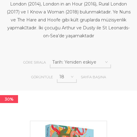
London (2014), London in an Hour (2016), Rural London
(2017) ve I Know a Woman (2018) bulunmaktadır. Ye Nuns
ve The Hare and Hoofe gibi kült gruplarda müzisyenlik
yapmak￾tadır. İki çocuğu Arthur ve Dusty ile St Leonards-
on-Sea’de yaşamaktadır
GÖRE SIRALA
GÖRÜNTÜLE
SAYFA BAŞINA
30%