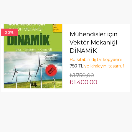
20%
Mühendisler için
Vektör Mekaniği
DİNAMİK
(Ekonomik Baskı)
Bu kitabın dijital kopyasını
750 TL
'ye kiralayın, tasarruf
edin! Şimdi Kirala!
₺1.750,00
₺1.400,00