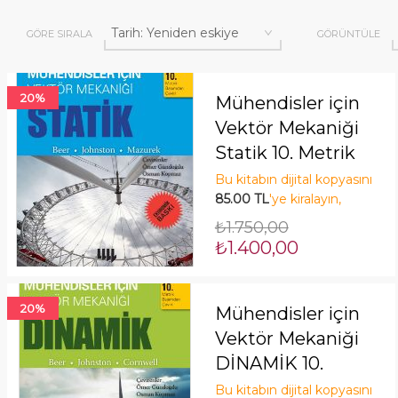
GÖRE SIRALA
GÖRÜNTÜLE
20%
Mühendisler için
Vektör Mekaniği
Statik 10. Metrik
Basımdan Çeviri
Bu kitabın dijital kopyasını
85.00 TL
'ye kiralayın,
(Ekonomik Baskı)
tasarruf edin! Şimdi Kirala!
₺1.750,00
₺1.400,00
20%
Mühendisler için
Vektör Mekaniği
DİNAMİK 10.
Metrik Baskıdan
Bu kitabın dijital kopyasını