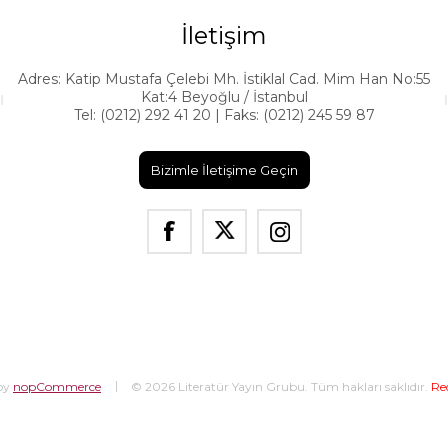
İletişim
Adres: Katip Mustafa Çelebi Mh. İstiklal Cad. Mim Han No:55
Kat:4 Beyoğlu / İstanbul
Tel: (0212) 292 41 20 | Faks: (0212) 245 59 87
Bizimle İletişime Geçin
by
nopCommerce
© 2026 Literatür Yayın Grubu. Tüm hakları saklıdır.
Re