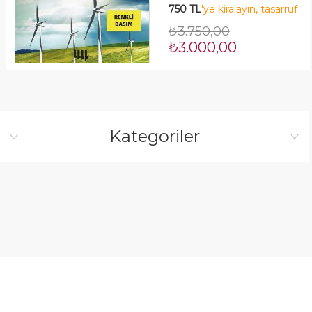
750 TL
'ye kiralayın, tasarruf
Çeviri
edin! Şimdi Kirala!
₺3.750,00
₺3.000,00
Kategoriler