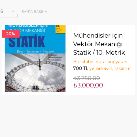
SAYFA BAŞINA
20%
Mühendisler için
Vektör Mekaniği
Statik / 10. Metrik
Basımdan Çeviri
Bu kitabın dijital kopyasını
700 TL
'ye kiralayın, tasarruf
edin! Şimdi Kirala!
₺3.750,00
₺3.000,00