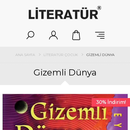
ANA SAYFA
LITERATÜR ÇOCUK
GIZEMLI DÜNYA
Gizemli Dünya
30% İndirim!