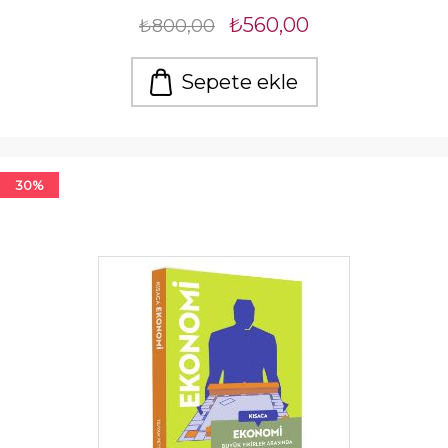
₺560,00
₺800,00
Sepete ekle
30%