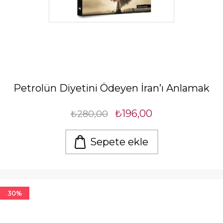
Petrolün Diyetini Ödeyen İran’ı Anlamak
₺196,00
₺280,00
Sepete ekle
30%