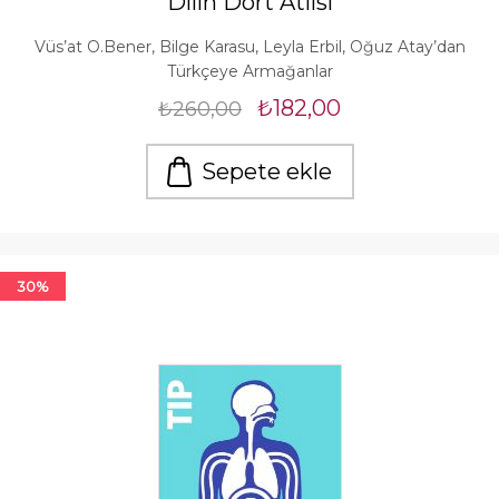
Dilin Dört Atlısı
Vüs’at O.Bener, Bilge Karasu, Leyla Erbil, Oğuz Atay’dan
Türkçeye Armağanlar
₺182,00
₺260,00
Sepete ekle
30%