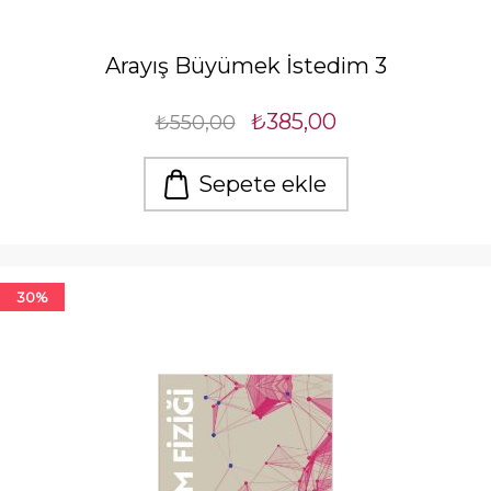
Arayış Büyümek İstedim 3
₺385,00
₺550,00
Sepete ekle
30%