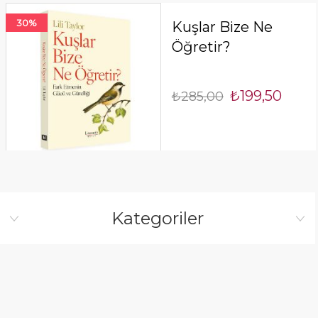
30%
Kuşlar Bize Ne
Öğretir?
₺199,50
₺285,00
Kategoriler