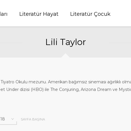
ları
Literatür Hayat
Literatür Çocuk
Lili Taylor
 Tiyatro Okulu mezunu. Amerikan bağımsız sineması ağırlıklı olmak 
et Under dizisi (HBO) ile The Conjuring, Arizona Dream ve Mystic Pi
SAYFA BAŞINA