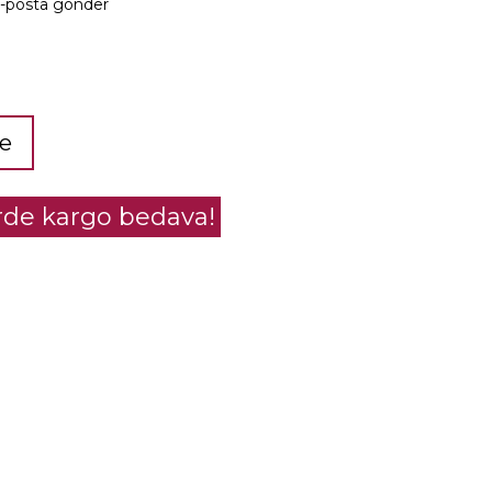
e-posta gönder
le
erde kargo bedava!