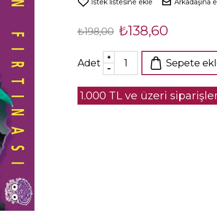
İstek listesine ekle
Arkadaşına 
₺138,60
₺198,00
Adet
Sepete ek
1.000 TL ve üzeri siparişl