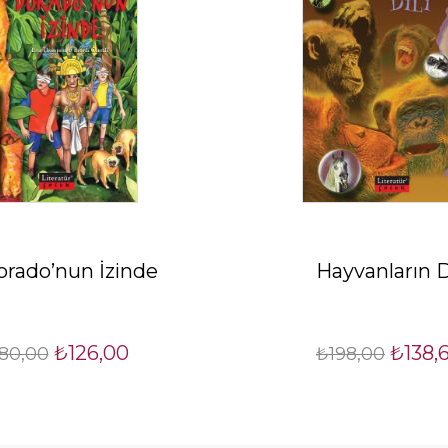
orado’nun İzinde
Hayvanların D
₺126,00
₺138,
80,00
₺198,00