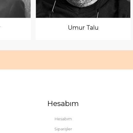
y
Umur Talu
Hesabım
Hesabım
Siparişler