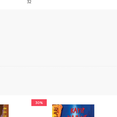
32
30%