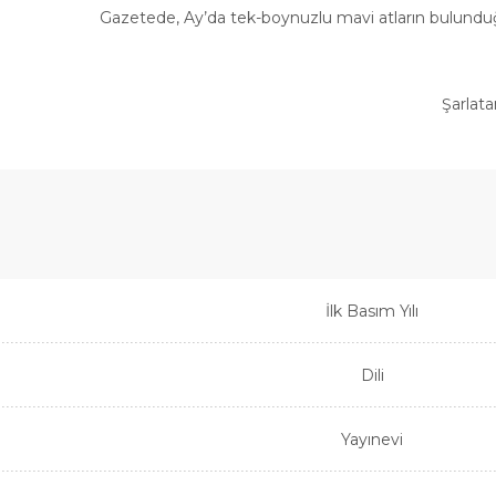
Gazetede, Ay’da tek-boynuzlu mavi atların bulundu
Şarlata
İlk Basım Yılı
Dili
Yayınevi