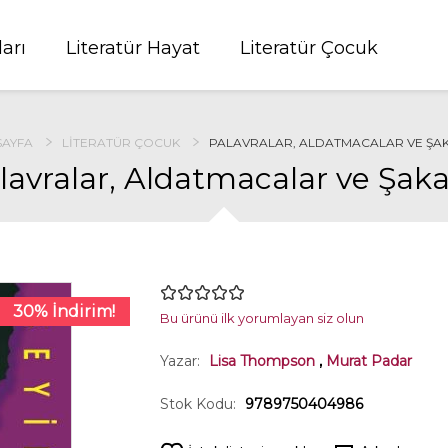
ları
Literatür Hayat
Literatür Çocuk
SAYFA
LITERATÜR ÇOCUK
PALAVRALAR, ALDATMACALAR VE ŞA
lavralar, Aldatmacalar ve Şaka
30% İndirim!
Bu ürünü ilk yorumlayan siz olun
Yazar:
Lisa Thompson
,
Murat Padar
Stok Kodu:
9789750404986