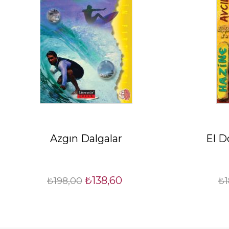
Azgın Dalgalar
El D
₺138,60
₺198,00
₺1