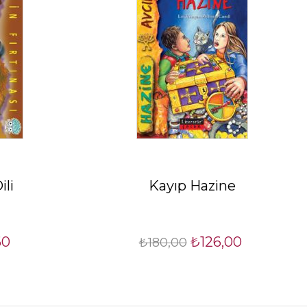
ili
Kayıp Hazine
60
₺126,00
₺180,00