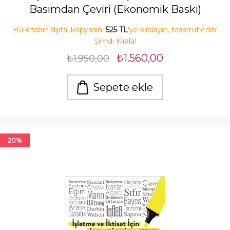
Basımdan Çeviri (Ekonomik Baskı)
Bu kitabın dijital kopyasını
525 TL
'ye kiralayın, tasarruf edin!
Şimdi Kirala!
₺1.560,00
₺1.950,00
Sepete ekle
20%