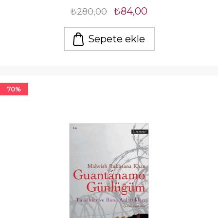
₺84,00
₺280,00
Sepete ekle
70%