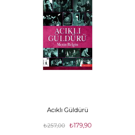
Acıklı Güldürü
₺179,90
₺257,00