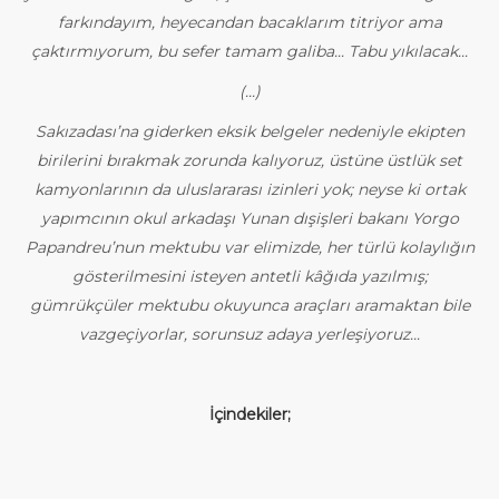
farkındayım, heyecandan bacaklarım titriyor ama
çaktırmıyorum, bu sefer tamam galiba... Tabu yıkılacak...
(...)
Sakızadası’na giderken eksik belgeler nedeniyle ekipten
birilerini bırakmak zorunda kalıyoruz, üstüne üstlük set
kamyonlarının da uluslararası izinleri yok; neyse ki ortak
yapımcının okul arkadaşı Yunan dışişleri bakanı Yorgo
Papandreu’nun mektubu var elimizde, her türlü kolaylığın
gösterilmesini isteyen antetli kâğıda yazılmış;
gümrükçüler mektubu okuyunca araçları aramaktan bile
vazgeçiyorlar, sorunsuz adaya yerleşiyoruz...
İçindekiler;