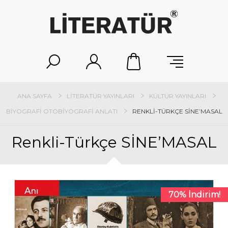
ANA SAYFA
LITERATÜR YAYINLARI
KÜLTÜR YAYINLARI
BIYOGRAFI OTOBIYOGRAFI ANLATI
RENKLI-TÜRKÇE SİNE’MASAL
Renkli-Türkçe SİNE’MASAL
70% İndirim!