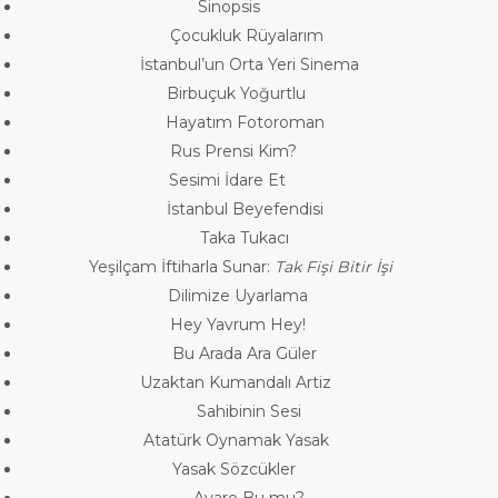
Sinopsis
Çocukluk Rüyalarım
İstanbul’un Orta Yeri Sinema
Birbuçuk Yoğurtlu
Hayatım Fotoroman
Rus Prensi Kim?
Sesimi İdare Et
İstanbul Beyefendisi
Taka Tukacı
Yeşilçam İftiharla Sunar:
Tak Fişi Bitir İşi
Dilimize Uyarlama
Hey Yavrum Hey!
Bu Arada Ara Güler
Uzaktan Kumandalı Artiz
Sahibinin Sesi
Atatürk Oynamak Yasak
Yasak Sözcükler
Avare Bu mu?