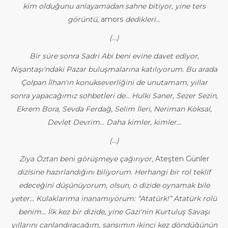
kim olduğunu anlayamadan sahne bitiyor, yine ters
görüntü,
amors
dedikleri...
(...)
Bir süre sonra Sadri Abi beni evine davet ediyor,
Nişantaşı'ndaki Pazar buluşmalarına katılıyorum. Bu arada
Çolpan İlhan'ın konukseverliğini de unutamam, yıllar
sonra yapacağımız sohbetleri de... Hulki Saner, Sezer Sezin,
Ekrem Bora, Sevda Ferdağ, Selim İleri, Neriman Köksal,
Devlet Devrim... Daha kimler, kimler...
(...)
Ziya Öztan beni görüşmeye çağırıyor,
Ateşten Günler
dizisine hazırlandığını biliyorum. Herhangi bir rol teklif
edeceğini düşünüyorum, olsun, o dizide oynamak bile
yeter... Kulaklarıma inanamıyorum: “Atatürk!” Atatürk rolü
benim... İlk kez bir dizide, yine Gazi'nin Kurtuluş Savaşı
yıllarını canlandıracağım, şansımın ikinci kez döndüğünün