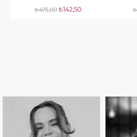
₺142,50
₺475,00
₺