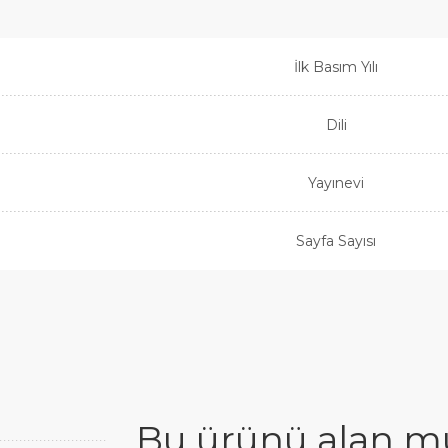
İlk Basım Yılı
Dili
Yayınevi
Sayfa Sayısı
Bu ürünü alan mü