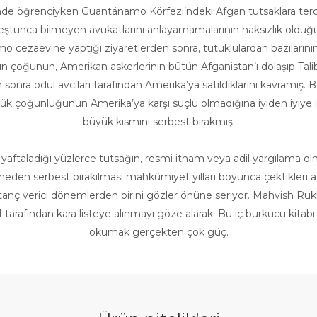
nde öğrenciyken Guantánamo Körfezi’ndeki Afgan tutsaklara tercü
eştunca bilmeyen avukatlarını anlayamamalarının haksızlık olduğ
 cezaevine yaptığı ziyaretlerden sonra, tutuklulardan bazıların
ların çoğunun, Amerikan askerlerinin bütün Afganistan’ı dolaşıp Ta
an sonra ödül avcıları tarafından Amerika’ya satıldıklarını kavra
ük çoğunluğunun Amerika’ya karşı suçlu olmadığına iyiden iyiye
büyük kısmını serbest bırakmış.
 yaftaladığı yüzlerce tutsağın, resmi itham veya adil yargılama 
eden serbest bırakılması mahkûmiyet yılları boyunca çektikleri acı
ç verici dönemlerden birini gözler önüne seriyor. Mahvish Rukhs
I tarafından kara listeye alınmayı göze alarak. Bu iç burkucu ki
okumak gerçekten çok güç.