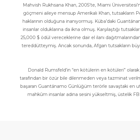
Mahvish Rukhsana Khan, 2005’te, Miami Üniversitesi’
göçmeni aileye mensup Amerikalı Khan, tutsakların P
haklarının olduğuna inanıyormuş. Küba’daki Guantánamo
insanlar olduklarına da ikna olmuş. Karşılaştığı tutsak
25,000 $ ödül vereceklerine dair el ilanı dağıtmalarınd
tereddütteymiş. Ancak sonunda, Afgan tutsakların büy
Donald Rumsfeld’in “en kötülerin en kötüleri” olarak
tarafından bir özür bile dilenmeden veya tazminat verilm
başaran Guantánamo Günlüğüm terörle savaştaki en utan
mahkûm insanlar adına sesini yükseltmiş, üstelik FB