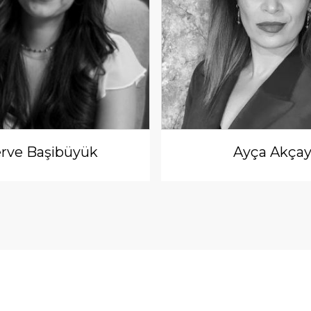
rve Başibüyük
Ayça Akça