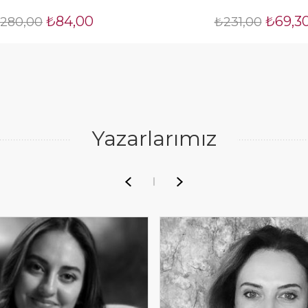
₺84,00
₺69,3
280,00
₺231,00
Yazarlarımız