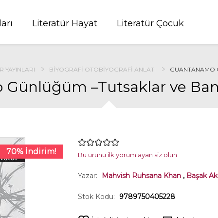
ları
Literatür Hayat
Literatür Çocuk
R YAYINLARI
BIYOGRAFI OTOBIYOGRAFI ANLATI
GUANTANAMO G
Günlüğüm –Tutsaklar ve Bana 
70% İndirim!
Bu ürünü ilk yorumlayan siz olun
Yazar:
Mahvish Ruhsana Khan
,
Başak Ak
Stok Kodu:
9789750405228