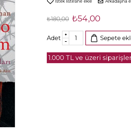
İstek listesine ekle
Arkadaşına 
₺54,00
₺180,00
Adet
Sepete ek
1.000 TL ve üzeri siparişl