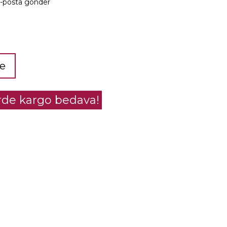
e-posta gönder
le
erde kargo bedava!