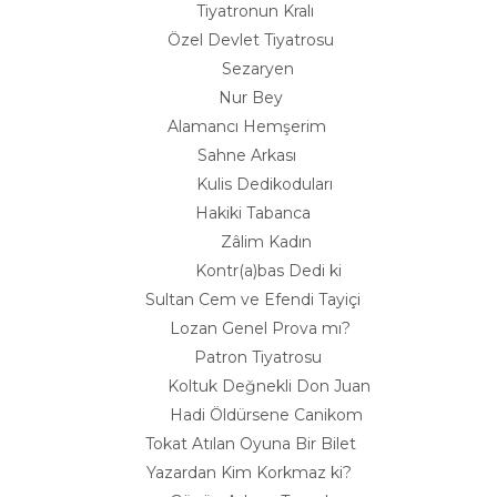
Tiyatronun Kralı
Özel Devlet Tiyatrosu
Sezaryen
Nur Bey
Alamancı Hemşerim
Sahne Arkası
Kulis Dedikoduları
Hakiki Tabanca
Zâlim Kadın
Kontr(a)bas Dedi ki
Sultan Cem ve Efendi Tayiçi
Lozan Genel Prova mı?
Patron Tiyatrosu
Koltuk Değnekli Don Juan
Hadi Öldürsene Canikom
Tokat Atılan Oyuna Bir Bilet
Yazardan Kim Korkmaz ki?