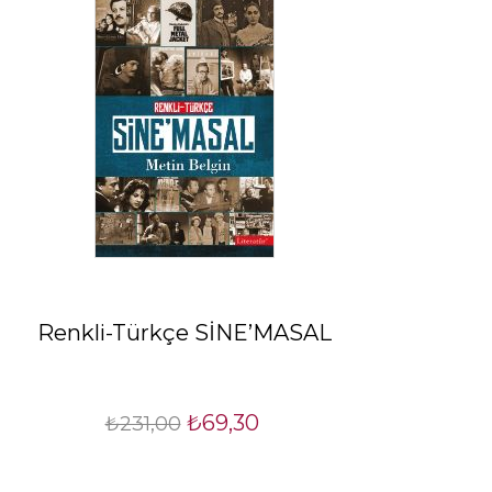
Renkli-Türkçe SİNE’MASAL
₺69,30
₺231,00