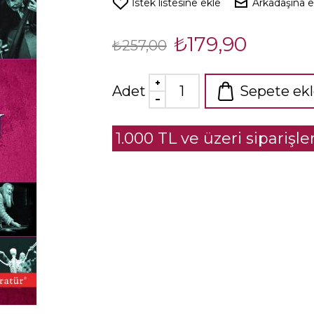
İstek listesine ekle
Arkadaşına 
₺179,90
₺257,00
Adet
Sepete ek
1.000 TL ve üzeri siparişl