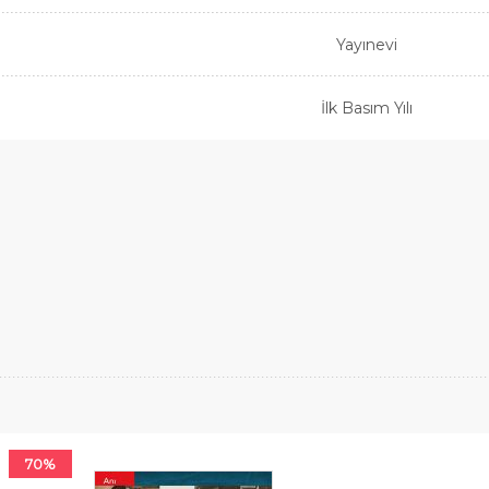
Yayınevi
İlk Basım Yılı
70%