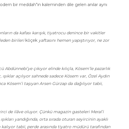
modern bir meddah"ın kaleminden dile gelen anılar aynı
arın da kafası karışık, tiyatrocu denince bir vakitler
eden birileri
köçek
yaftasını hemen yapıştırıyor, ne zor
cü Abdünnebi’ye çıkıyor elinde kılıçla, Kösem’le pazarlık
r, ışıklar açılıyor sahnede sadece Kösem var, Özel Aydın
ca Kösem’i taşıyan Arsen Gürzap da dağılıyor tabii,
ci de ilâve oluyor. Çünkü magazin gasteleri Meral’i
kları yandığında, orta sırada oturan seyircinin ayaklı
alıyor tabii, perde arasında tiyatro müdürü tarafından