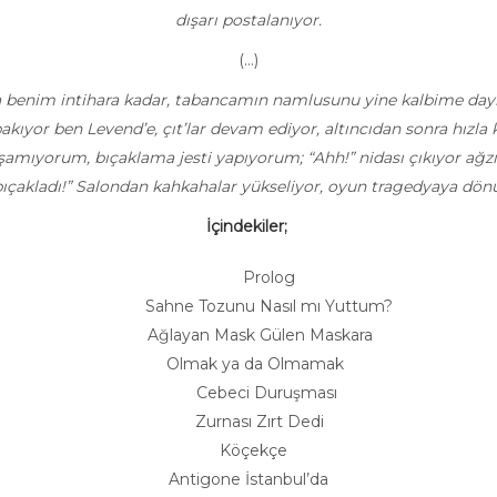
dışarı postalanıyor.
(…)
 benim intihara kadar, tabancamın namlusunu yine kalbime dayıy
bakıyor ben Levend’e, çıt’lar devam ediyor, altıncıdan sonra hızl
amıyorum, bıçaklama jesti yapıyorum; “Ahh!” nidası çıkıyor ağzı
bıçakladı!” Salondan kahkahalar yükseliyor, oyun tragedyaya dönüy
İçindekiler;
Prolog
Sahne Tozunu Nasıl mı Yuttum?
Ağlayan Mask Gülen Maskara
Olmak ya da Olmamak
Cebeci Duruşması
Zurnası Zırt Dedi
Köçekçe
Antigone İstanbul’da