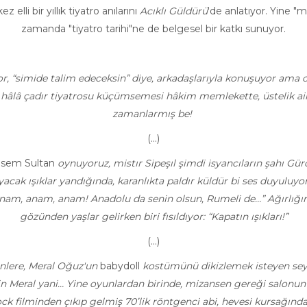
elli bir yıllık tiyatro anılarını
Acıklı
Güldürü
'de anlatıyor. Yine "
zamanda "tiyatro tarihi"ne de belgesel bir katkı sunuyor.
, “simide talim edeceksin” diye, arkadaşlarıyla konuşuyor ama onl
r, hâlâ çadır tiyatrosu küçümsemesi hâkim memlekette, üstelik ail
zamanlarmış be!
(…)
sem Sultan
oynuyoruz, mistır Sipeşıl şimdi isyancıların şahı Gür
cak ışıklar yandığında, karanlıkta paldır küldür bi ses duyuluyo
Anam, anam, anam! Anadolu da senin olsun, Rumeli de…” Ağırlığın
gözünden yaşlar gelirken biri fısıldıyor: “Kapatın ışıkları!”
(…)
enlere, Meral Oğuz'un
babydoll
kostümünü dikizlemek isteyen seyir
Meral yani… Yine oyunlardan birinde, mizansen gereği salonun ışı
ilminden çıkıp gelmiş 70’lik röntgenci abi, hevesi kursağında k