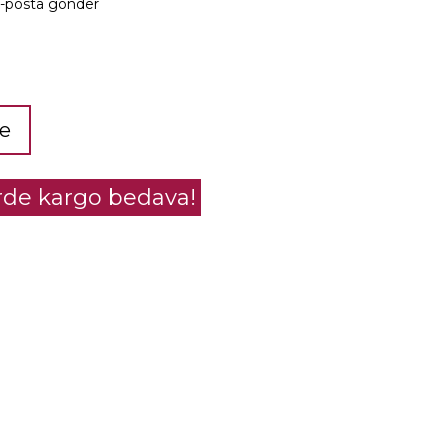
e-posta gönder
le
erde kargo bedava!