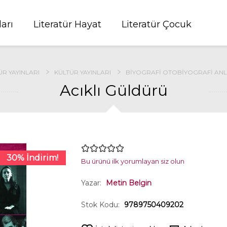
ları
Literatür Hayat
Literatür Çocuk
ÜR YAYINLARI
KÜLTÜR YAYINLARI
BIYOGRAFI OTOBIYOGRAFI ANL
Acıklı Güldürü
30% İndirim!
Bu ürünü ilk yorumlayan siz olun
Yazar:
Metin Belgin
Stok Kodu:
9789750409202