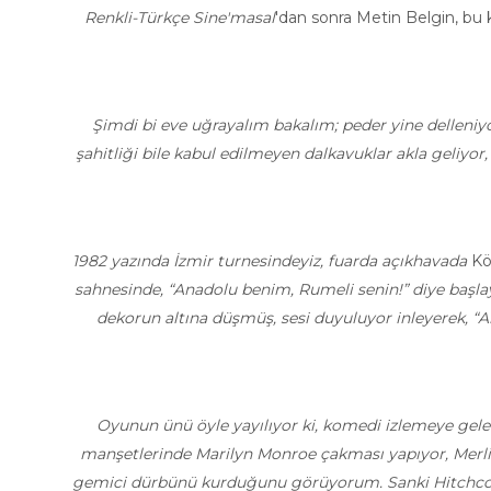
Renkli-Türkçe Sine'masal
'dan sonra Metin Belgin, bu kez 
Şimdi bi eve uğrayalım bakalım; peder yine delleniyor
şahitliği bile kabul edilmeyen dalkavuklar akla geliyo
1982 yazında İzmir turnesindeyiz, fuarda açıkhavada
Kö
sahnesinde, “Anadolu benim, Rumeli senin!” diye başlaya
dekorun altına düşmüş, sesi duyuluyor inleyerek, “
Oyunun ünü öyle yayılıyor ki, komedi izlemeye gel
manşetlerinde Marilyn Monroe çakması yapıyor, Merlin 
gemici dürbünü kurduğunu görüyorum. Sanki Hitchcock f