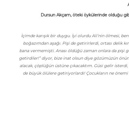
Dursun Akçam, öteki öykülerinde olduğu gi
İçimde karışık bir duygu. İyi olurdu Ali’nin ölmesi,
boğazımdan aşağı. Pişi de getirirlerdi, ortası delik
bana vermemişti. Anası öldüğü zaman onlara da pişi get
getirdiler!” diyor, bize inat olsun diye gözümüzün önünd
alacak, çöplüğün üstüne çıkacaktım. Güsi gelir isterdi, v
de büyük ölülere getiriyorlardı! Çocukların ne önemi