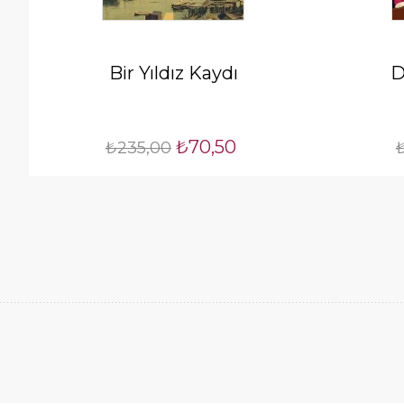
Bir Yıldız Kaydı
D
₺70,50
₺235,00