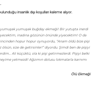
.
unduğu insanlık dışı koşulları kaleme alıyor.
di, yumuşak yumuşak buğday ekmeği! Bir yutuşta inerdi
ermeyecektim, inadına gözünün önünde yiyecektim! O da
sevincinden hopur hopur oynuyordu, “Anam öldü bize pişi
ölsün, size de getirsinler!” diyordu. Şimdi ben de pişiyi
im... Ali küçüktü, ola ki pişi getirmezlerdi. Pişiyi belki
ği neyime yetmezdi! Ağzımın dolusu lokmalarla karnımı
Ölü Ekmeği