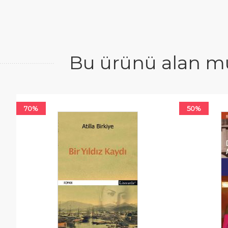
Bu ürünü alan mü
70%
50%