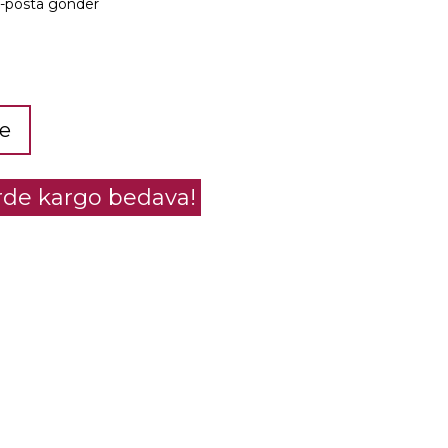
e-posta gönder
le
erde kargo bedava!