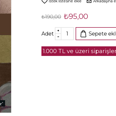
İstek listesine ekle
Arkadaşına 
₺95,00
₺190,00
Adet
Sepete ek
1.000 TL ve üzeri siparişl