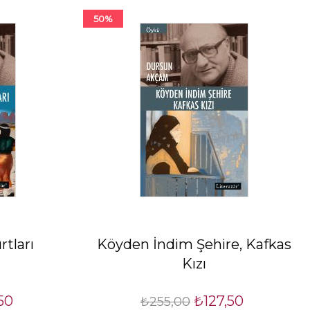
50%
rtları
Köyden İndim Şehire, Kafkas
Kızı
50
₺127,50
₺255,00