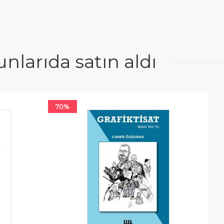
larıda satın aldı
70%