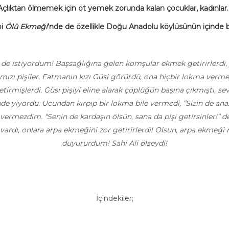
Açlıktan ölmemek için ot yemek zorunda kalan çocuklar, kadınlar..
bi
Ölü Ekmeği
’nde de özellikle Doğu Anadolu köylüsünün içinde bul
 ben de istiyordum! Başsağlığına gelen komşular ekmek getirirler
 kırmızı pişiler. Fatmanın kızı Güsi görürdü, ona hiçbir lokma v
irmişlerdi. Güsi pişiyi eline alarak çöplüğün başına çıkmıştı, 
e yiyordu. Ucundan kırpıp bir lokma bile vermedi, “Sizin de anaz 
ermezdim. “Senin de kardaşın ölsün, sana da pişi getirsinler!” derd
 vardı, onlara arpa ekmeğini zor getirirlerdi! Olsun, arpa ekme
duyururdum! Sahi Ali ölseydi!
İçindekiler;