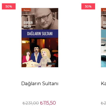
50%
50%
Dağların Sultanı
Ka
₺115,50
₺231,00
₺2