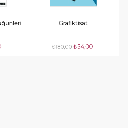
ğünleri
Grafiktisat
0
₺54,00
₺180,00