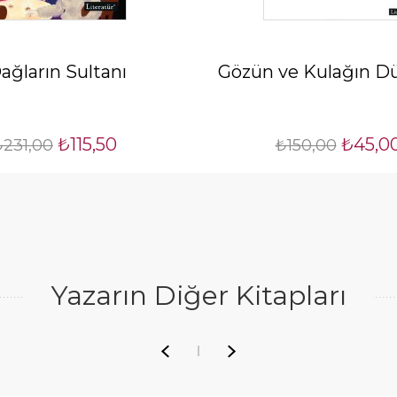
ağların Sultanı
Gözün ve Kulağın Dü
₺115,50
₺45,0
₺231,00
₺150,00
Yazarın Diğer Kitapları