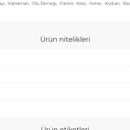
ayı, -Kahraman, -Ölü Ekmeği, -Pantol, -Kiraz, -Seher, -Kurban, -Ba
Ürün nitelikleri
Ürün etiketleri