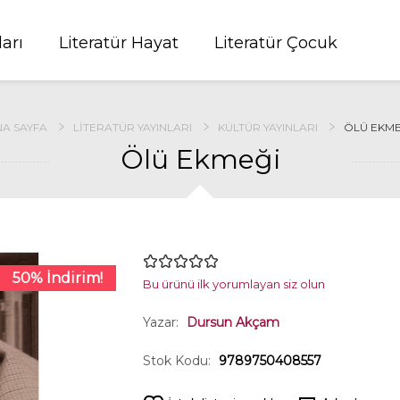
ları
Literatür Hayat
Literatür Çocuk
NA SAYFA
LITERATÜR YAYINLARI
KÜLTÜR YAYINLARI
ÖLÜ EKME
Ölü Ekmeği
50% İndirim!
Bu ürünü ilk yorumlayan siz olun
Yazar:
Dursun Akçam
Stok Kodu:
9789750408557