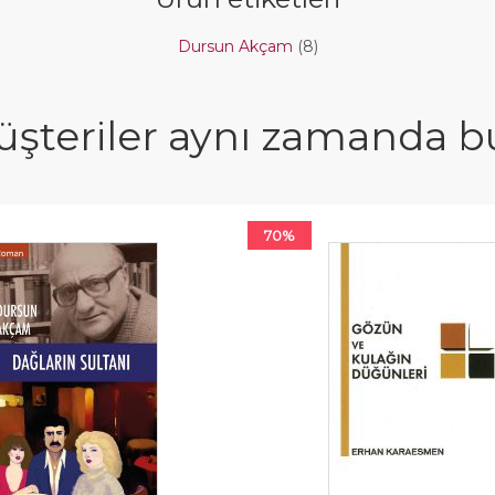
Dursun Akçam
(8)
şteriler aynı zamanda bun
70%