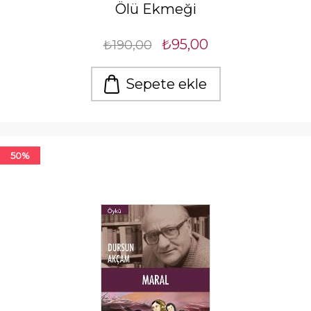
Ölü Ekmeği
₺95,00
₺190,00
Sepete ekle
50%