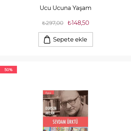
Ucu Ucuna Yaşam
₺148,50
₺297,00
Sepete ekle
50%