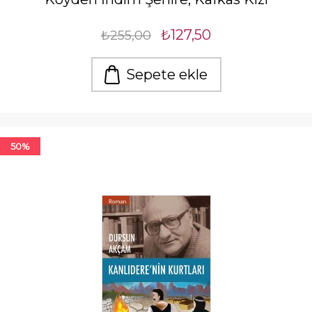
₺127,50
₺255,00
Sepete ekle
50%