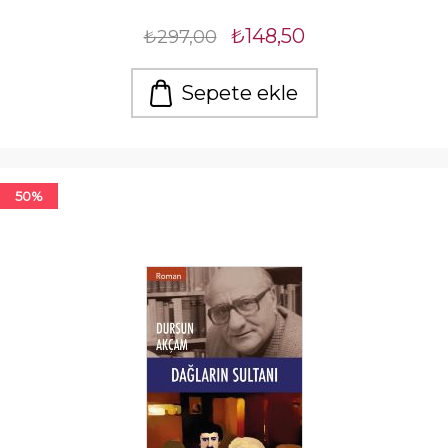
₺148,50
₺297,00
Sepete ekle
50%