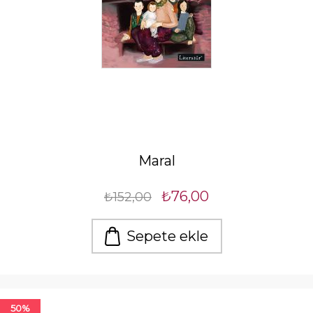
Maral
₺76,00
₺152,00
Sepete ekle
50%