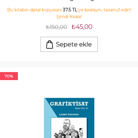
Bu kitabın dijital kopyasını
37.5 TL
'ye kiralayın, tasarruf edin!
Şimdi Kirala!
₺45,00
₺150,00
Sepete ekle
70%