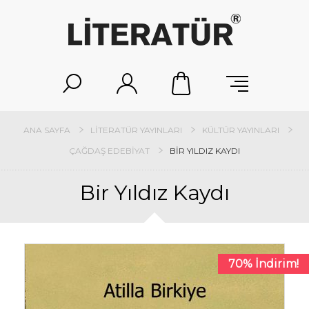
ANA SAYFA
LITERATÜR YAYINLARI
KÜLTÜR YAYINLARI
ÇAĞDAŞ EDEBIYAT
BIR YILDIZ KAYDI
Bir Yıldız Kaydı
70% İndirim!