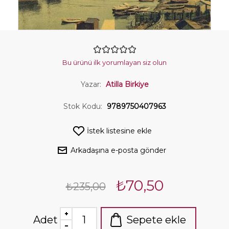
Bu ürünü ilk yorumlayan siz olun
Yazar:
Atilla Birkiye
Stok Kodu:
9789750407963
İstek listesine ekle
Arkadaşına e-posta gönder
₺70,50
₺235,00
Adet
Sepete ekle