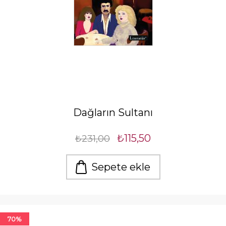
Dağların Sultanı
₺115,50
₺231,00
Sepete ekle
70%