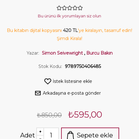
Bu ürünü ilk yorumlayan siz olun
Bu kitabın dijital kopyasını
420 TL
'ye kiralayın, tasarruf edin!
Şimdi Kirala!
Yazar:
Simon Seivewright
,
Burcu Bakın
Stok Kodu:
9789750406485
İstek listesine ekle
Arkadaşına e-posta gönder
₺595,00
₺850,00
Adet
Sepete ekle