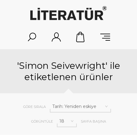
'Simon Seivewright' ile
etiketlenen ürünler
GÖRE SIRALA
GÖRÜNTÜLE
SAYFA BAŞINA