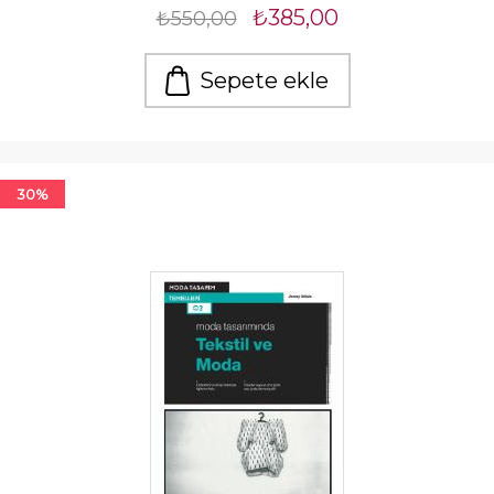
₺385,00
₺550,00
Sepete ekle
30%