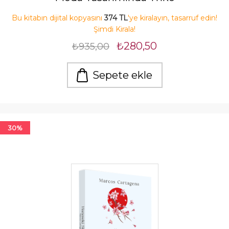
Bu kitabın dijital kopyasını
374 TL
'ye kiralayın, tasarruf edin!
Şimdi Kirala!
₺280,50
₺935,00
Sepete ekle
30%