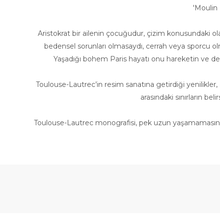
′Moulin 
Aristokrat bir ailenin çocuğudur, çizim konusundaki olağ
bedensel sorunları olmasaydı, cerrah veya sporcu olm
Yaşadığı bohem Paris hayatı onu hareketin ve deb
Toulouse-Lautrec’in resim sanatına getirdiği yenilikler,
arasındaki sınırların b
Toulouse-Lautrec monografisi, pek uzun yaşamamasına r