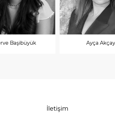
rve Başibüyük
Ayça Akça
İletişim