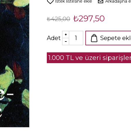
İstek listesine ekle
Arkadaşına 
₺297,50
₺425,00
Adet
Sepete ek
1.000 TL ve üzeri siparişl