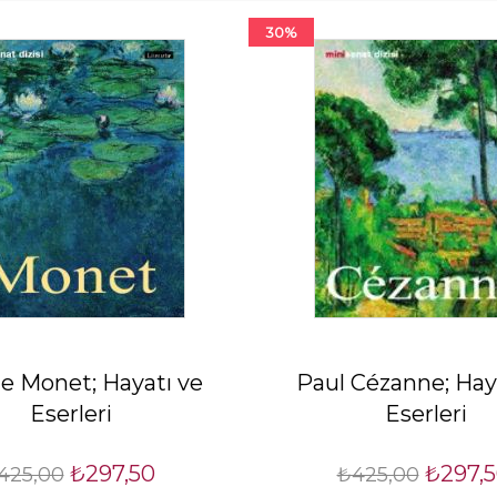
30%
e Monet; Hayatı ve
Paul Cézanne; Hay
Eserleri
Eserleri
₺297,50
₺297,
425,00
₺425,00