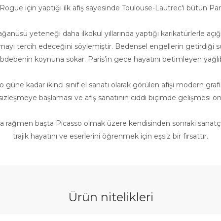
Rogue için yaptığı ilk afiş sayesinde Toulouse-Lautrec′i bütün Pari
anüsü yeteneği daha ilkokul yıllarında yaptığı karikatürlerle açığa 
ayı tercih edeceğini söylemiştir. Bedensel engellerin getirdiği s
debenin koynuna sokar. Paris’in gece hayatını betimleyen yağlıb
 o güne kadar ikinci sınıf el sanatı olarak görülen afişi modern graf
elirsizleşmeye başlaması ve afiş sanatının ciddi biçimde gelişmesi 
ağmen başta Picasso olmak üzere kendisinden sonraki sanatçı kuş
trajik hayatını ve eserlerini öğrenmek için eşsiz bir fırsattır.
Ürün nitelikleri