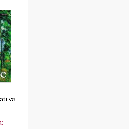
atı ve
50