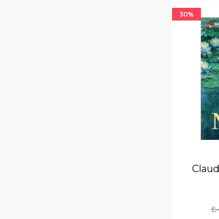
30%
Claud
₺