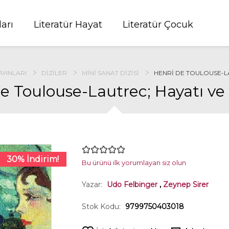
ları
Literatür Hayat
Literatür Çocuk
AYINLARI
DIZILER
MINI SANAT DIZISI
HENRI DE TOULOUSE-LA
e Toulouse-Lautrec; Hayatı ve 
30% İndirim!
Bu ürünü ilk yorumlayan siz olun
Yazar:
Udo Felbinger
,
Zeynep Sirer
Stok Kodu:
9799750403018