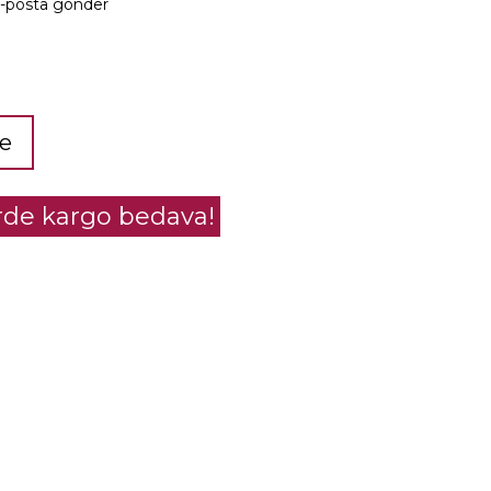
e-posta gönder
le
erde kargo bedava!