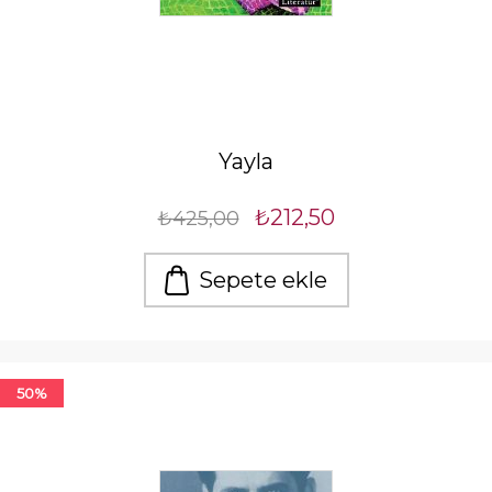
Yayla
₺212,50
₺425,00
Sepete ekle
50%