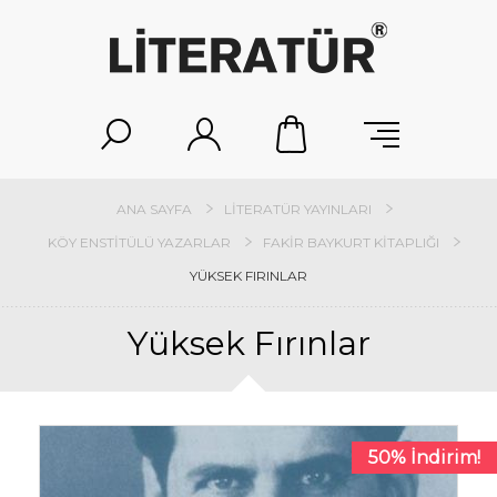
ANA SAYFA
LITERATÜR YAYINLARI
KÖY ENSTITÜLÜ YAZARLAR
FAKIR BAYKURT KITAPLIĞI
YÜKSEK FIRINLAR
Yüksek Fırınlar
50% İndirim!