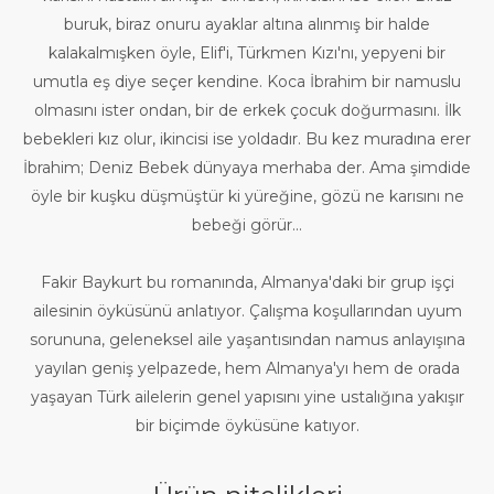
buruk, biraz onuru ayaklar altına alınmış bir halde
kalakalmışken öyle, Elif′i, Türkmen Kızı′nı, yepyeni bir
umutla eş diye seçer kendine. Koca İbrahim bir namuslu
olmasını ister ondan, bir de erkek çocuk doğurmasını. İlk
bebekleri kız olur, ikincisi ise yoldadır. Bu kez muradına erer
İbrahim; Deniz Bebek dünyaya merhaba der. Ama şimdide
öyle bir kuşku düşmüştür ki yüreğine, gözü ne karısını ne
bebeği görür...
Fakir Baykurt bu romanında, Almanya′daki bir grup işçi
ailesinin öyküsünü anlatıyor. Çalışma koşullarından uyum
sorununa, geleneksel aile yaşantısından namus anlayışına
yayılan geniş yelpazede, hem Almanya′yı hem de orada
yaşayan Türk ailelerin genel yapısını yine ustalığına yakışır
bir biçimde öyküsüne katıyor.