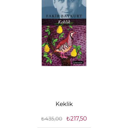
Keklik
₺217,50
₺435,00