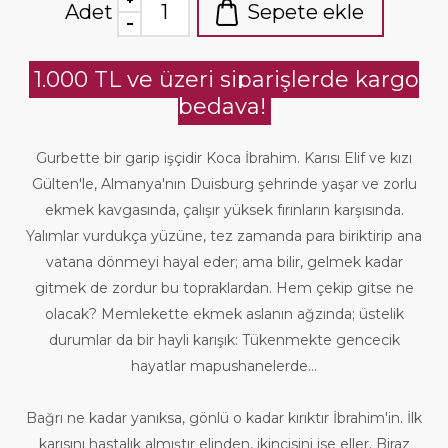
Adet
Sepete ekle
1.000 TL ve üzeri siparişlerde kargo
bedava!
Gurbette bir garip işçidir Koca İbrahim. Karısı Elif ve kızı
Gülten′le, Almanya′nın Duisburg şehrinde yaşar ve zorlu
ekmek kavgasında, çalışır yüksek fırınların karşısında.
Yalımlar vurdukça yüzüne, tez zamanda para biriktirip ana
vatana dönmeyi hayal eder; ama bilir, gelmek kadar
gitmek de zordur bu topraklardan. Hem çekip gitse ne
olacak? Memlekette ekmek aslanın ağzında; üstelik
durumlar da bir hayli karışık: Tükenmekte gencecik
hayatlar mapushanelerde...
Bağrı ne kadar yanıksa, gönlü o kadar kırıktır İbrahim′in. İlk
karısını hastalık almıştır elinden, ikincisini ise eller. Biraz