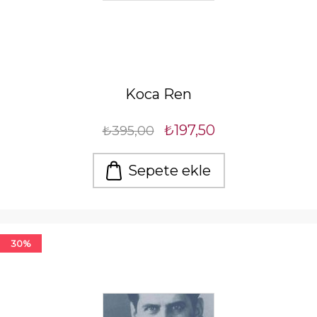
Koca Ren
₺197,50
₺395,00
Sepete ekle
30%