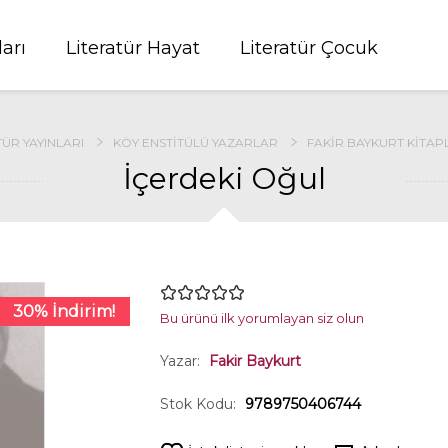
ları
Literatür Hayat
Literatür Çocuk
ÜR YAYINLARI
KÖY ENSTITÜLÜ YAZARLAR
FAKIR BAYKURT KITAPL
İçerdeki Oğul
30% İndirim!
Bu ürünü ilk yorumlayan siz olun
Yazar:
Fakir Baykurt
Stok Kodu:
9789750406744