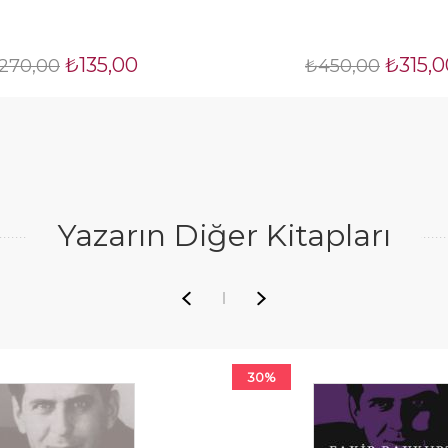
₺135,00
₺315,0
270,00
₺450,00
Yazarın Diğer Kitapları
30%