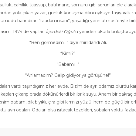
sulluk, cahillik, taassup, batıl inanç, sömürü gibi sorunları ele ala
lardan yola çıkan yazar, günlük konuşma dilini öyküye taşıyarak z
 umudu barındıran “sıradan insanı”, yaşadığı yerin atmosferiyle birli
 basımı 1974’de yapılan
İçerdeki Oğul
’u yeniden okurla buluşturuyo
“Ben görmedim…” diye mırıldandı Ali.
“Kimi?”
“Babamı…”
“Anlamadım? Gelip gidiyor ya görüşüne!”
rı vardı taşındığımız her evde. Bizim de ayrı odamız olurdu kar
kapları çıkarıp orada dökünürlerdi bir ibrik suyu. Anam bir bakraç da
babam, dik bıyıklı, çıra gibi kırmızı yüzlü, hem de güçlü bir erk
oktu ayrı odaları. Odaları olsa ısıtacak tezekleri, sobaları yoktu fazl