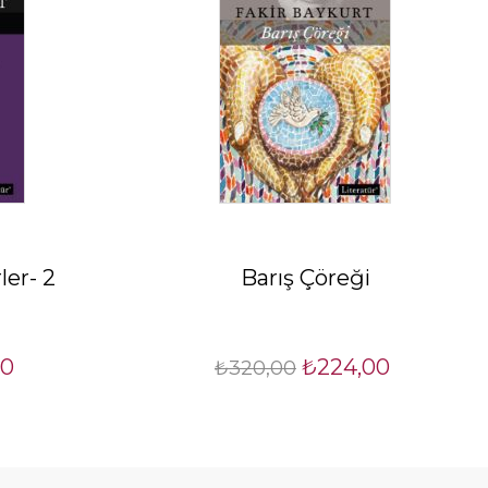
ler- 2
Barış Çöreği
80
₺224,00
₺320,00