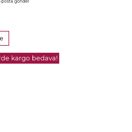
e-posta gönder
le
erde kargo bedava!