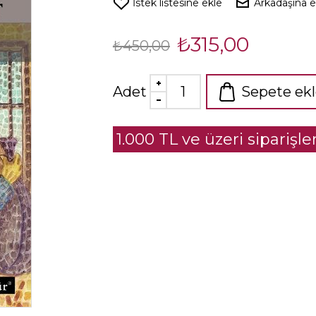
İstek listesine ekle
Arkadaşına 
₺315,00
₺450,00
Adet
Sepete ek
1.000 TL ve üzeri siparişl