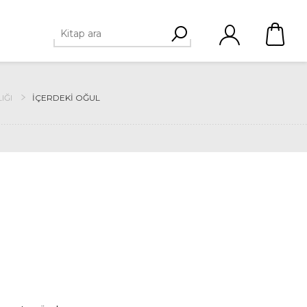
IĞI
İÇERDEKI OĞUL