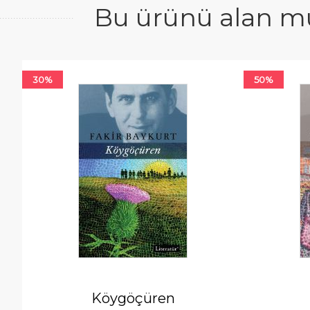
Bu ürünü alan mü
30%
50%
Köygöçüren