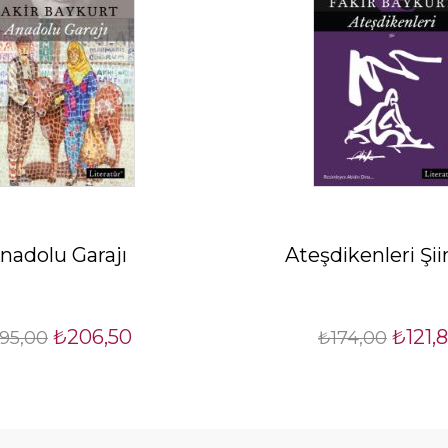
nadolu Garajı
Ateşdikenleri Şiir
₺206,50
₺121,
95,00
₺174,00