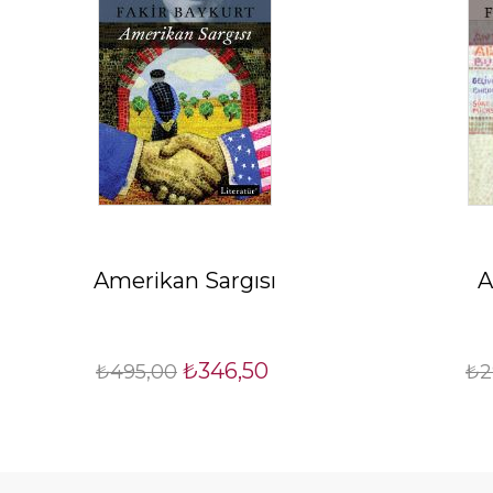
Amerikan Sargısı
A
₺346,50
₺495,00
₺2