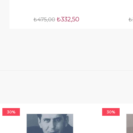
₺332,50
₺475,00
₺
30%
30%