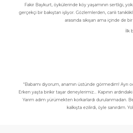
Fakir Baykurt, öykülerinde köy yaşamının sertliği, yok
gerçekçi bir bakıştan işliyor. Gözlemlerden, canlı tanıklık
arasında sıkışan ama içinde de bir
İlk
“Babamı diyorum, anamın üstünde görmedim! Ayrı odala
Erken yaşta birikir taşar deneylerimiz… Kapının ardındaki 
Yarım adım yürümekten korkarlardı durulanmadan. Benim 
kalkışta ezilirdi, öyle sanırdım. Y