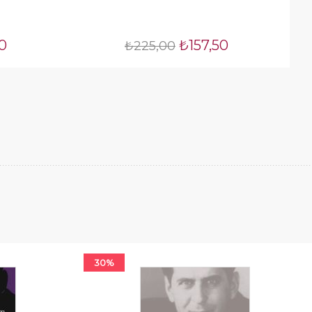
0
₺157,50
₺225,00
30%