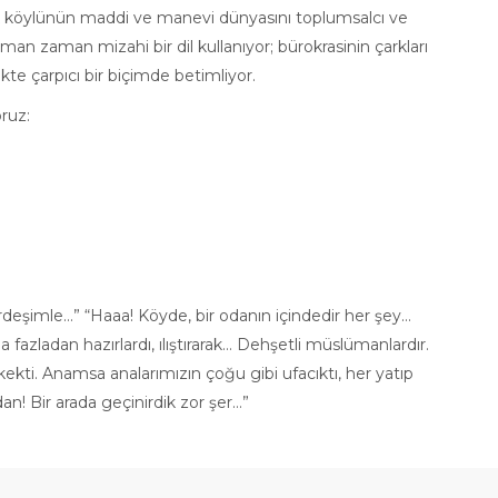
rak köylünün maddi ve manevi dünyasını toplumsalcı ve
aman zaman mizahi bir dil kullanıyor; bürokrasinin çarkları
kte çarpıcı bir biçimde betimliyor.
ruz:
deşimle…” “Haaa! Köyde, bir odanın içindedir her şey…
 fazladan hazırlardı, ılıştırarak… Dehşetli müslümanlardır.
ekti. Anamsa analarımızın çoğu gibi ufacıktı, her yatıp
adan! Bir arada geçinirdik zor şer…”