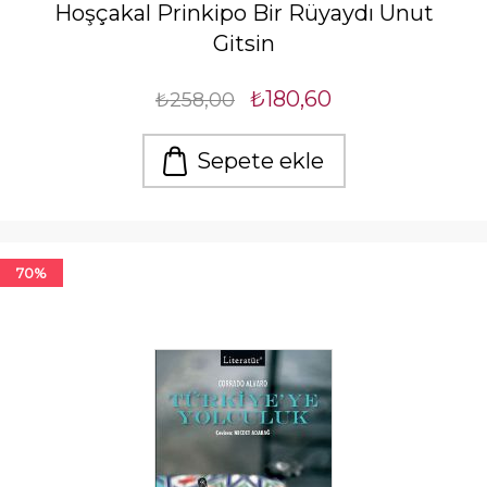
Hoşçakal Prinkipo Bir Rüyaydı Unut
Gitsin
₺180,60
₺258,00
Sepete ekle
70%