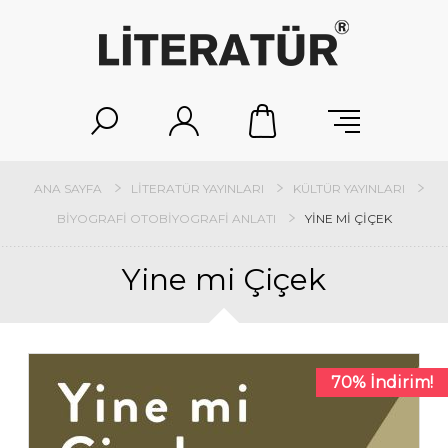
ANA SAYFA
LITERATÜR YAYINLARI
KÜLTÜR YAYINLARI
BIYOGRAFI OTOBIYOGRAFI ANLATI
YINE MI ÇIÇEK
Yine mi Çiçek
70% İndirim!