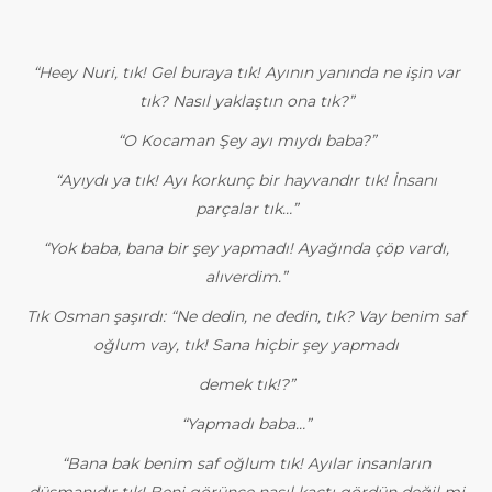
“Heey Nuri, tık! Gel buraya tık! Ayının yanında ne işin var
tık? Nasıl yaklaştın ona tık?”
“O Kocaman Şey ayı mıydı baba?”
“Ayıydı ya tık! Ayı korkunç bir hayvandır tık! İnsanı
parçalar tık…”
“Yok baba, bana bir şey yapmadı! Ayağında çöp vardı,
alıverdim.”
Tık Osman şaşırdı: “Ne dedin, ne dedin, tık? Vay benim saf
oğlum vay, tık! Sana hiçbir şey yapmadı
demek tık!?”
“Yapmadı baba…”
“Bana bak benim saf oğlum tık! Ayılar insanların
düşmanıdır tık! Beni görünce nasıl kaçtı gördün değil mi