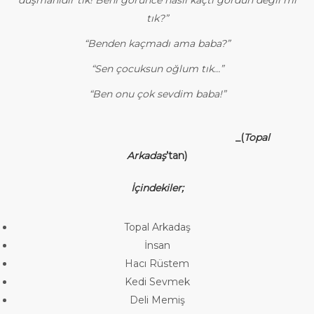
tık?”
“Benden kaçmadı ama baba?”
“Sen çocuksun oğlum tık…”
“Ben onu çok sevdim baba!”
_(
Topal
Arkadaş
’tan)
İçindekiler;
Topal Arkadaş
İnsan
Hacı Rüstem
Kedi Sevmek
Deli Memiş