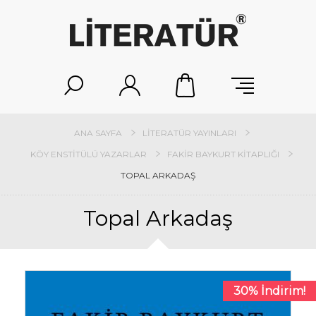
ANA SAYFA
LITERATÜR YAYINLARI
KÖY ENSTITÜLÜ YAZARLAR
FAKIR BAYKURT KITAPLIĞI
TOPAL ARKADAŞ
Topal Arkadaş
30% İndirim!