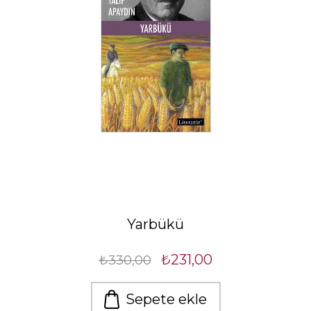
Yarbükü
₺231,00
₺330,00
Sepete ekle