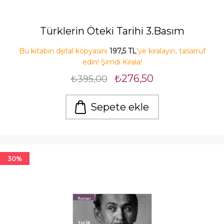
Türklerin Öteki Tarihi 3.Basım
Bu kitabın dijital kopyasını
197,5 TL
'ye kiralayın, tasarruf
edin! Şimdi Kirala!
₺276,50
₺395,00
Sepete ekle
30%