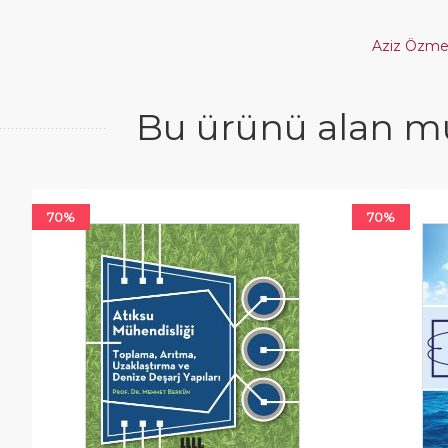
Aziz Özme
Bu ürünü alan mü
70%
70%