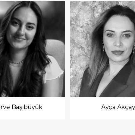
rve Başibüyük
Ayça Akça