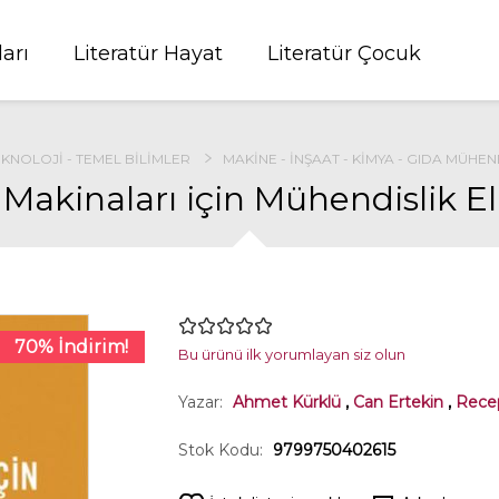
ları
Literatür Hayat
Literatür Çocuk
EKNOLOJI - TEMEL BILIMLER
MAKINE - İNŞAAT - KIMYA - GIDA MÜHEN
Makinaları için Mühendislik El
70% İndirim!
Bu ürünü ilk yorumlayan siz olun
Yazar:
Ahmet Kürklü
,
Can Ertekin
,
Rece
Stok Kodu:
9799750402615