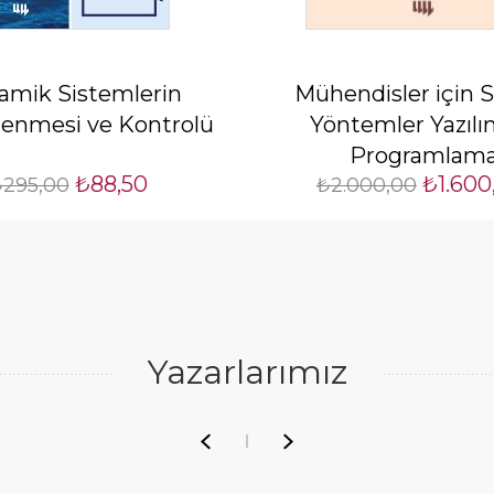
amik Sistemlerin
Mühendisler için S
enmesi ve Kontrolü
Yöntemler Yazılı
Programlam
₺88,50
₺1.600
295,00
₺2.000,00
Uygulamalarıy
Yazarlarımız