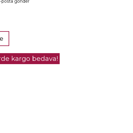
e-posta gönder
le
erde kargo bedava!