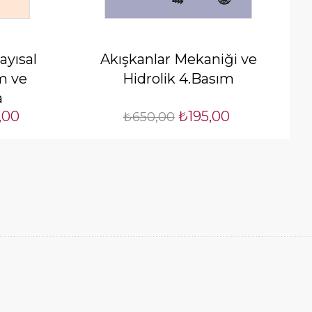
ayısal
Akışkanlar Mekaniği ve
m ve
Hidrolik 4.Basım
a
,00
₺195,00
la
₺650,00