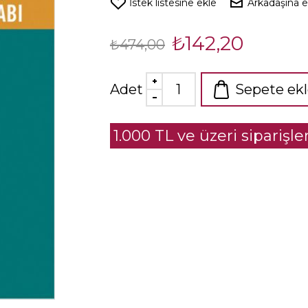
İstek listesine ekle
Arkadaşına 
₺142,20
₺474,00
Adet
Sepete ek
1.000 TL ve üzeri siparişl