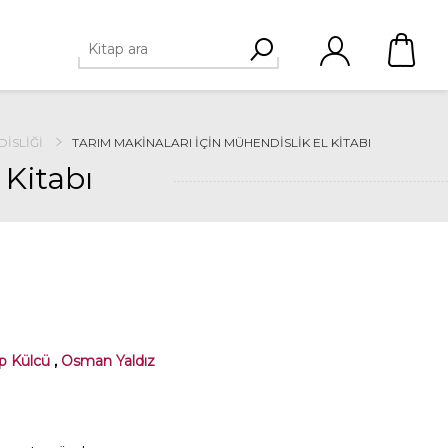
DISLIĞI
TARIM MAKINALARI IÇIN MÜHENDISLIK EL KITABI
 Kitabı
p Külcü
,
Osman Yaldız