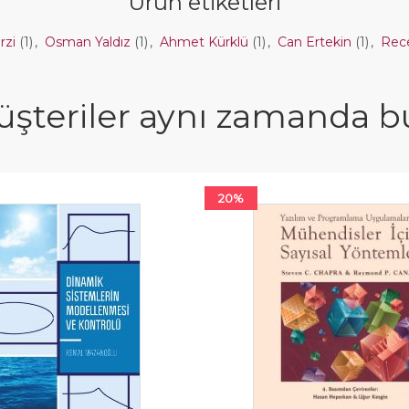
Ürün etiketleri
rzi
(1)
,
Osman Yaldız
(1)
,
Ahmet Kürklü
(1)
,
Can Ertekin
(1)
,
Rec
şteriler aynı zamanda bun
20%