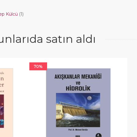
ep Külcü
(1)
larıda satın aldı
70%