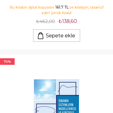
Bu kitabın dijital kopyasını
161.7 TL
'ye kiralayın, tasarruf
edin! Şimdi Kirala!
₺138,60
₺462,00
Sepete ekle
70%