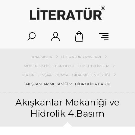
ANA SAYFA
LITERATÜR YAYINLARI
MÜHENDISLIK - TEKNOLOJI - TEMEL BILIMLER
MAKINE - İNŞAAT - KIMYA - GIDA MÜHENDISLIĞI
AKIŞKANLAR MEKANIĞI VE HIDROLIK 4.BASIM
Akışkanlar Mekaniği ve
Hidrolik 4.Basım