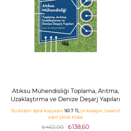
Atıksu Mühendisliği Toplama, Arıtma,
Uzaklaştırma ve Denize Deşarj Yapıları
Bu kitabın dijital kopyasını
161.7 TL
'ye kiralayın, tasarruf
edin! Şimdi Kirala!
₺138,60
₺462,00