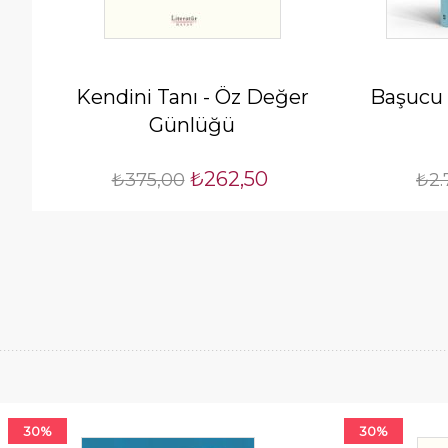
Kendini Tanı - Öz Değer
Başucu K
Günlüğü
₺262,50
₺375,00
₺2.
30%
30%