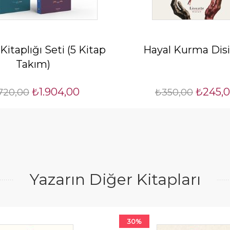
itaplığı Seti (5 Kitap
Hayal Kurma Disi
Takım)
₺1.904,00
₺245,
720,00
₺350,00
Yazarın Diğer Kitapları
30%