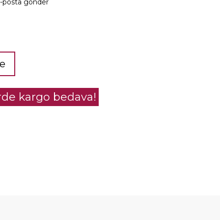
e-posta gönder
le
erde kargo bedava!