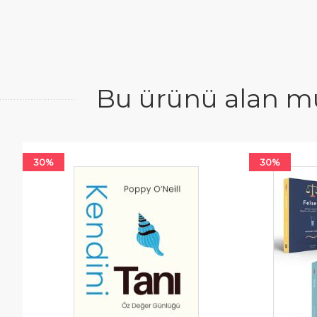
Bu ürünü alan mü
30%
30%