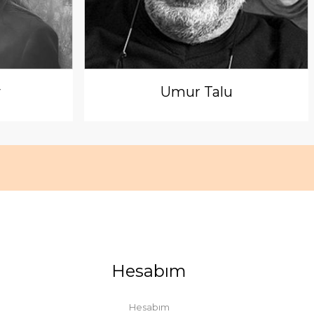
y
Umur Talu
Hesabım
Hesabım