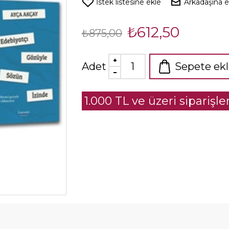
İstek listesine ekle
Arkadaşına 
₺612,50
₺875,00
Adet
Sepete ek
1.000 TL ve üzeri siparişl