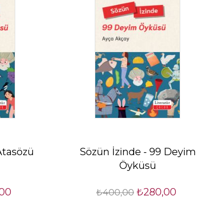
Atasözü
Sözün İzinde - 99 Deyim
Öyküsü
00
₺280,00
₺400,00