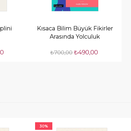
plini
Kısaca Bilim Büyük Fikirler
Arasında Yolculuk
00
₺490,00
₺700,00
30%