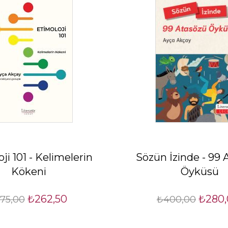
ji 101 - Kelimelerin
Sözün İzinde - 99 
Kökeni
Öyküsü
₺262,50
₺280,
75,00
₺400,00