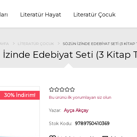
ları
Literatür Hayat
Literatür Çocuk
AYFA
LITERATÜR ÇOCUK
SÖZÜN İZINDE EDEBIYAT SETI (3 KITAP 
İzinde Edebiyat Seti (3 Kitap
30% İndirim!
Bu ürünü ilk yorumlayan siz olun
Yazar:
Ayça Akçay
Stok Kodu:
9789750410369