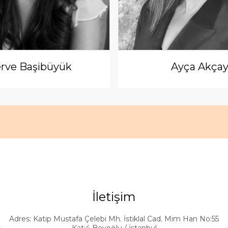
rve Başibüyük
Ayça Akça
İletişim
Adres: Katip Mustafa Çelebi Mh. İstiklal Cad. Mim Han No:55
Kat:4 Beyoğlu / İstanbul