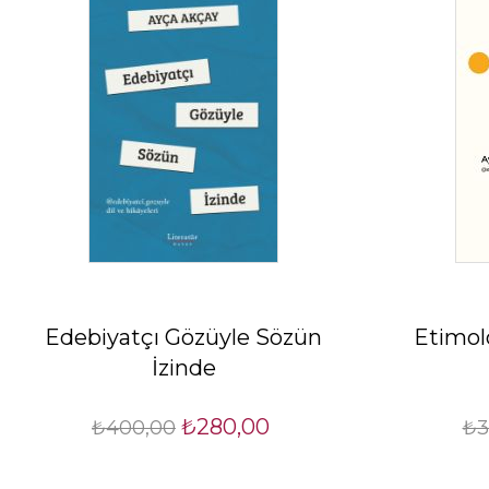
Edebiyatçı Gözüyle Sözün
Etimolo
İzinde
₺280,00
₺400,00
₺3