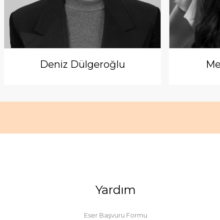
Deniz Dülgeroğlu
Me
Yardım
Eser Başvuru Formu