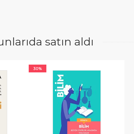
larıda satın aldı
30%