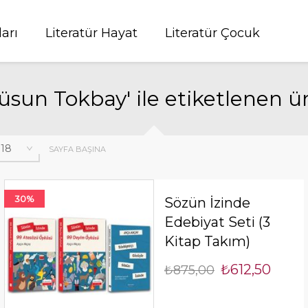
ları
Literatür Hayat
Literatür Çocuk
Füsun Tokbay' ile etiketlenen ü
SAYFA BAŞINA
30%
Sözün İzinde
Edebiyat Seti (3
Kitap Takım)
₺612,50
₺875,00