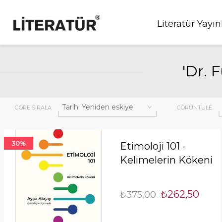
Literatür Yayın
'Dr. 
GÖRE SIRALA
GÖRÜNTÜLE
30%
Etimoloji 101 -
Kelimelerin Kökeni
₺262,50
₺375,00