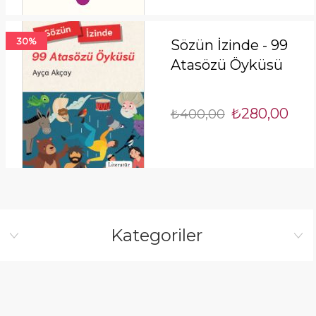
30%
Sözün İzinde - 99
Atasözü Öyküsü
₺280,00
₺400,00
Kategoriler