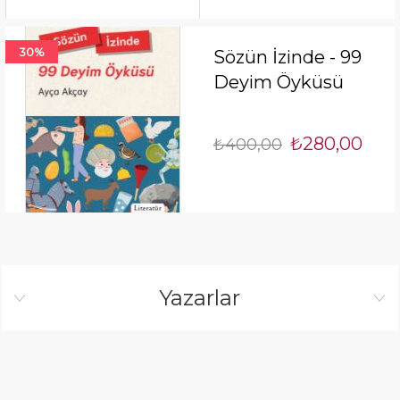
30%
Sözün İzinde - 99
Deyim Öyküsü
₺280,00
₺400,00
Yazarlar