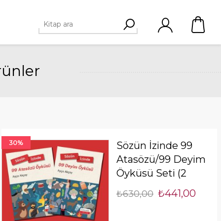
rünler
30%
Sözün İzinde 99
Atasözü/99 Deyim
Öyküsü Seti (2
Kitap)
₺441,00
₺630,00