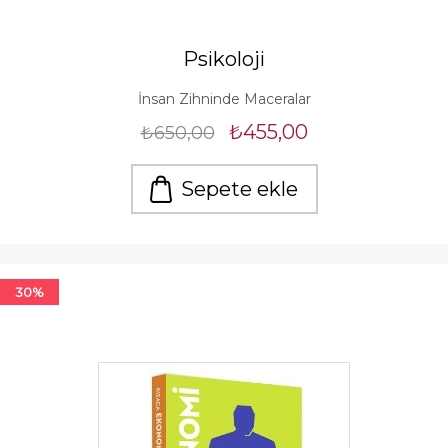
Psikoloji
İnsan Zihninde Maceralar
₺455,00
₺650,00
Sepete ekle
30%