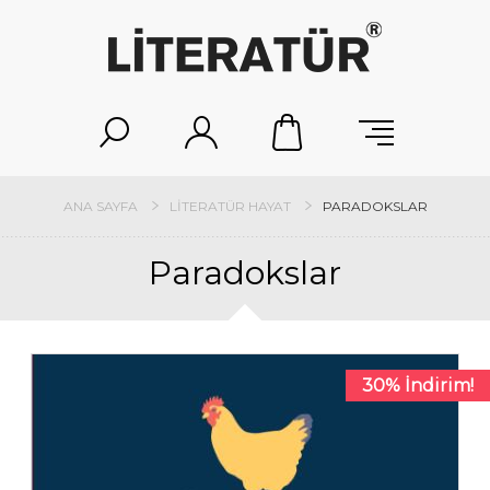
ANA SAYFA
LITERATÜR HAYAT
PARADOKSLAR
Paradokslar
30% İndirim!