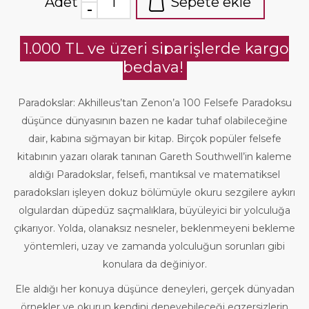
Adet
Sepete ekle
1.000 TL ve üzeri siparişlerde kargo
bedava!
Paradokslar: Akhilleus’tan Zenon’a 100 Felsefe Paradoksu
düşünce dünyasının bazen ne kadar tuhaf olabileceğine
dair, kabına sığmayan bir kitap. Birçok popüler felsefe
kitabının yazarı olarak tanınan Gareth Southwell’in kaleme
aldığı Paradokslar, felsefi, mantıksal ve matematiksel
paradoksları işleyen dokuz bölümüyle okuru sezgilere aykırı
olgulardan düpedüz saçmalıklara, büyüleyici bir yolculuğa
çıkarıyor. Yolda, olanaksız nesneler, beklenmeyeni bekleme
yöntemleri, uzay ve zamanda yolculuğun sorunları gibi
konulara da değiniyor.
Ele aldığı her konuya düşünce deneyleri, gerçek dünyadan
örnekler ve okurun kendini deneyebileceği egzersizlerin