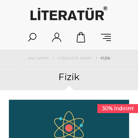
ANA SAYFA
LITERATÜR HAYAT
FIZIK
Fizik
30% İndirim!