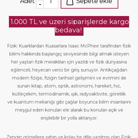
Adet
Sepete ekle
1.000 TL ve üzeri siparişlerde kargo
bedava!
Fizik: Kuarklardan Kuasarlara Isaac McPhee tarafından fizik
bilimi hakkında başlangıç seviyesinde bilgi almak isteyen
her yaştan fizik meraklıları için yazıldı ve fizik dünyasına
eğlenceli, heyecan verici bir giriş sunuyor. Antikçağdan
modern fiziğe, fiziğin tarihsel gelişimini ve evrimini de
sunan kitap, atom, optik, astronomi, hareket, hız,
kütleçekim, termodinamik, ışık, radyoaktivite, görelilik
ve kuantum mekaniği gibi çağlar boyunca bilim insanlarını
meşgul eden konuları ele alarak bu konuları açık ve
erişilebilir bir yolla aktarıyor.
Zengin görsellere sahip ve kolay bir dille yazılmış olan Fizik: