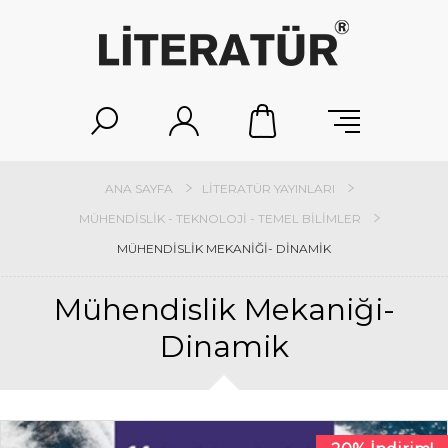
ANA SAYFA
LITERATÜR YAYINLARI
MÜHENDISLIK - TEKNOLOJI - TEMEL BILIMLER
MÜHENDISLIK MEKANIĞI- DINAMIK
Mühendislik Mekaniği-
Dinamik