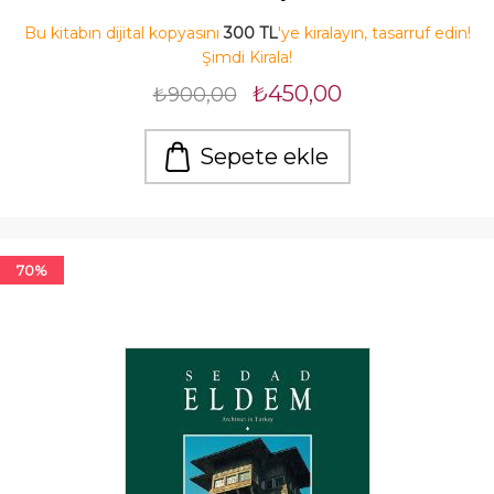
Bu kitabın dijital kopyasını
300 TL
'ye kiralayın, tasarruf edin!
Şimdi Kirala!
₺450,00
₺900,00
Sepete ekle
70%