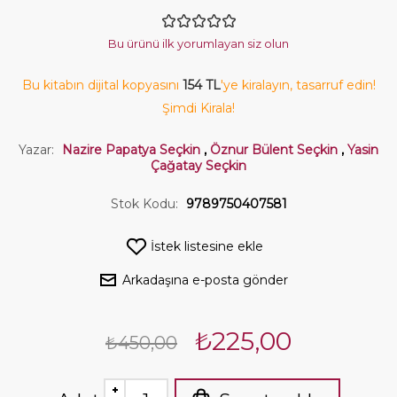
Bu ürünü ilk yorumlayan siz olun
Bu kitabın dijital kopyasını
154 TL
'ye kiralayın, tasarruf edin!
Şimdi Kirala!
Yazar:
Nazire Papatya Seçkin
,
Öznur Bülent Seçkin
,
Yasin
Çağatay Seçkin
Stok Kodu:
9789750407581
İstek listesine ekle
Arkadaşına e-posta gönder
₺225,00
₺450,00