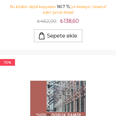
Bu kitabın dijital kopyasını
161.7 TL
'ye kiralayın, tasarruf
edin! Şimdi Kirala!
₺138,60
₺462,00
Sepete ekle
70%