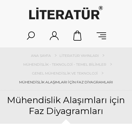
ANA SAYFA
LITERATÜR YAYINLARI
MÜHENDISLIK - TEKNOLOJI - TEMEL BILIMLER
GENEL MÜHENDISLIK VE TEKNOLOJI
MÜHENDISLIK ALAŞIMLARI IÇIN FAZ DIYAGRAMLARI
Mühendislik Alaşımları için
Faz Diyagramları