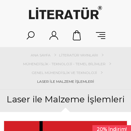
ANA SAYFA
LITERATÜR YAYINLARI
MÜHENDISLIK - TEKNOLOJI - TEMEL BILIMLER
GENEL MÜHENDISLIK VE TEKNOLOJI
LASER ILE MALZEME İŞLEMLERI
Laser ile Malzeme İşlemleri
20% İndirim!