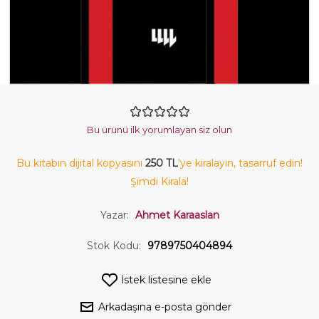
Bu ürünü ilk yorumlayan siz olun
Bu kitabın dijital kopyasını
250 TL
'ye kiralayın, tasarruf edin!
Şimdi Kirala!
Yazar:
Ahmet Karaaslan
Stok Kodu:
9789750404894
İstek listesine ekle
Arkadaşına e-posta gönder