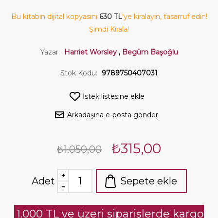
Bu kitabın dijital kopyasını
630 TL
'ye kiralayın, tasarruf edin!
Şimdi Kirala!
Yazar:
Harriet Worsley
,
Begüm Başoğlu
Stok Kodu:
9789750407031
İstek listesine ekle
Arkadaşına e-posta gönder
₺315,00
₺1.050,00
Adet
Sepete ekle
1.000 TL ve üzeri siparişlerde kargo