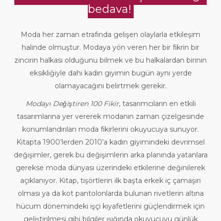
bedava!
Moda her zaman etrafında gelişen olaylarla etkileşim
halinde olmuştur. Modaya yön veren her bir fikrin bir
zincirin halkası olduğunu bilmek ve bu halkalardan birinin
eksikliğiyle dahi kadın giyimin bugün aynı yerde
olamayacağını belirtmek gerekir.
Modayı Değiştiren 100 Fikir
, tasarımcıların en etkili
tasarımlarına yer vererek modanın zaman çizelgesinde
konumlandırılan moda fikirlerini okuyucuya sunuyor.
Kitapta 1900’lerden 2010’a kadın giyimindeki devrimsel
değişimler, gerek bu değişimlerin arka planında yatanlara
gerekse moda dünyası üzerindeki etkilerine değinilerek
açıklanıyor. Kitap, tişörtlerin ilk başta erkek iç çamaşırı
olması ya da kot pantolonlarda bulunan rivetlerin altına
hücum dönemindeki işçi kıyafetlerini güçlendirmek için
geliştirilmesi gibi bilgiler ışığında okuyucuyu günlük