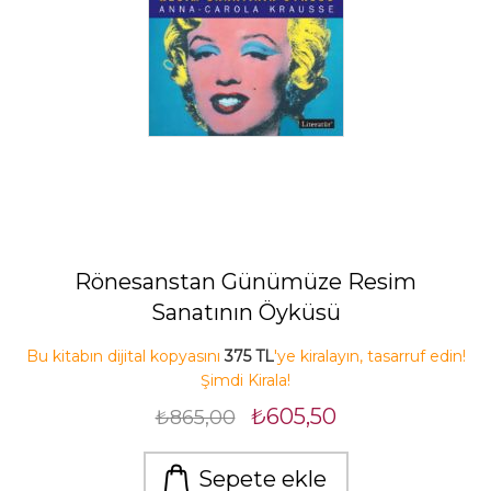
Rönesanstan Günümüze Resim
Sanatının Öyküsü
Bu kitabın dijital kopyasını
375 TL
'ye kiralayın, tasarruf edin!
Şimdi Kirala!
₺605,50
₺865,00
Sepete ekle