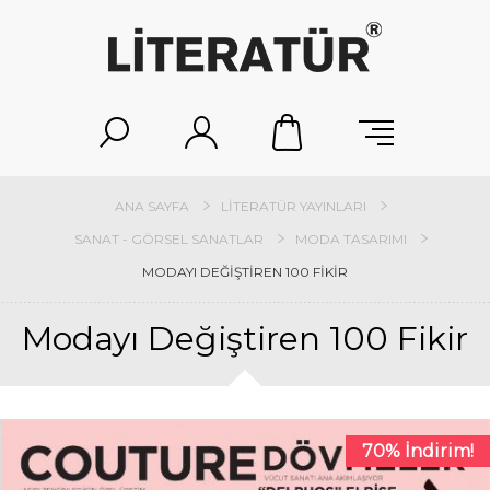
ANA SAYFA
LITERATÜR YAYINLARI
SANAT - GÖRSEL SANATLAR
MODA TASARIMI
MODAYI DEĞIŞTIREN 100 FIKIR
Modayı Değiştiren 100 Fikir
70% İndirim!