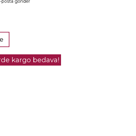
e-posta gönder
le
erde kargo bedava!