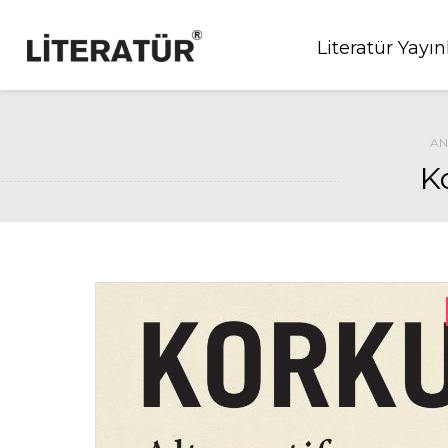
Literatür Yayın
AN
K