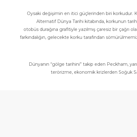
Oysaki değişimin en itici güçlerinden biri korkudur. K
Alternatif Dünya Tarihi kitabında, korkunun tarih
otobüs durağına grafitiyle yazılmış çaresiz bir çağrı o
farkındalığın, gelecekte korku tarafından sömürülmemiz
Dünyanın “gölge tarihini” takip eden Peckham, yarın
terörizme, ekonomik krizlerden Soğuk Sav