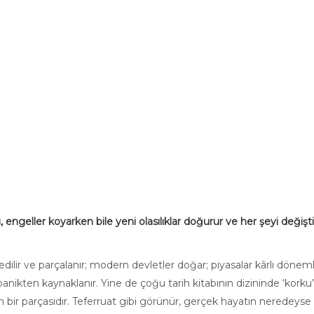
 engeller koyarken bile yeni olasılıklar doğurur ve her şeyi değiştir
 edilir ve parçalanır; modern devletler doğar; piyasalar kârlı döne
nikten kaynaklanır. Yine de çoğu tarih kitabının dizininde ‘korku’ 
n bir parçasıdır. Teferruat gibi görünür, gerçek hayatın neredeyse