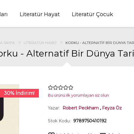
ları
Literatür Hayat
Literatür Çocuk
A SAYFA
LITERATÜR HAYAT
KORKU - ALTERNATIF BIR DÜNYA TAR
orku - Alternatif Bir Dünya Tari
30% İndirim!
Bu ürünü ilk yorumlayan siz olun
Yazar:
Robert Peckham
,
Feyza Öz
Stok Kodu:
9789750410192