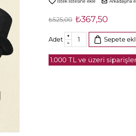
İstek listesine ekle
Arkadaşına 
₺367,50
₺525,00
Adet
Sepete ek
1.000 TL ve üzeri siparişl