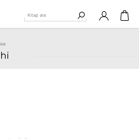
IHI
hi