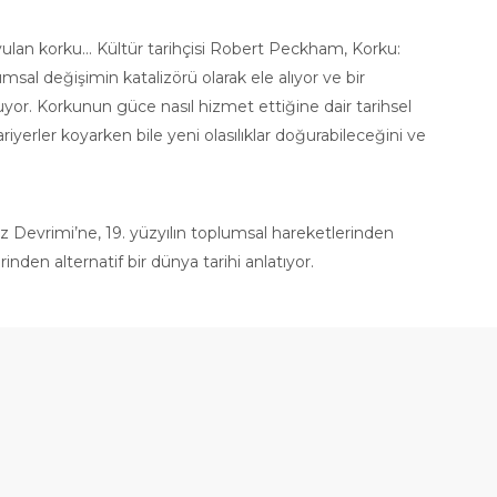
uyulan korku... Kültür tarihçisi Robert Peckham, Korku:
msal değişimin katalizörü olarak ele alıyor ve bir
luyor. Korkunun güce nasıl hizmet ettiğine dair tarihsel
rler koyarken bile yeni olasılıklar doğurabileceğini ve
z Devrimi’ne, 19. yüzyılın toplumsal hareketlerinden
en alternatif bir dünya tarihi anlatıyor.