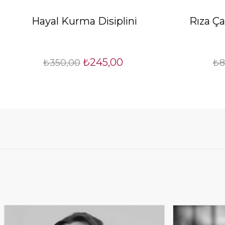
Hayal Kurma Disiplini
Rıza Ça
₺245,00
₺350,00
₺8