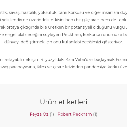
ıtlık, savaş, hastalık, yoksulluk, tanrı korkusu ve diğer insanlara d
i şekillendirme üzerindeki etkisini hem bir güç aracı hem de toplu
larak ortaya çıktığında bile üretken bir potansiyeli olduğunu vurgu
e engel olabileceğini söyleyen Peckham, korkunun önümüze bariye
dünyayı değiştirmek için onu kullanılabileceğimizi gösteriyor.
ı anlayabilmek için 14. yüzyıldaki Kara Veba’dan başlayarak Fransı
aş paranoyasına, iklim ve çevre krizinden pandemiye korku üzerind
Ürün etiketleri
Feyza Öz
(1)
,
Robert Peckham
(1)