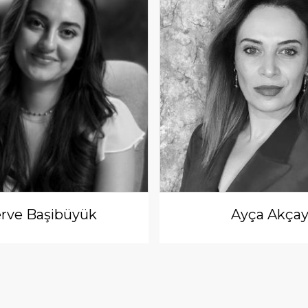
rve Başibüyük
Ayça Akça