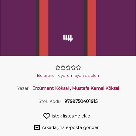
Bu ürünü ilk yorumlayan siz olun
Yazar:
Ercüment Köksal
,
Mustafa Kemal Köksal
Stok Kodu:
9799750401915
İstek listesine ekle
Arkadaşına e-posta gönder