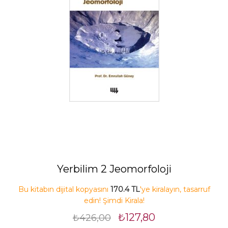
Yerbilim 2 Jeomorfoloji
Bu kitabın dijital kopyasını
170.4 TL
'ye kiralayın, tasarruf
edin! Şimdi Kirala!
₺127,80
₺426,00