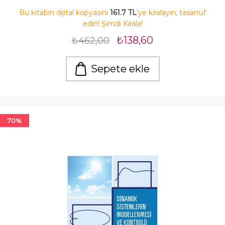
Bu kitabın dijital kopyasını
161.7 TL
'ye kiralayın, tasarruf
edin! Şimdi Kirala!
₺138,60
₺462,00
Sepete ekle
70%