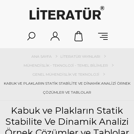
ANA SAYFA
LITERATÜR YAYINLARI
MÜHENDISLIK - TEKNOLOJI - TEMEL BILIMLER
GENEL MÜHENDISLIK VE TEKNOLOJI
KABUK VE PLAKLARIN STATIK STABILITE VE DINAMIK ANALIZI ÖRNEK
ÇÖZÜMLER VE TABLOLAR
Kabuk ve Plakların Statik
Stabilite Ve Dinamik Analizi
Örnek Çözümler ve Tablolar