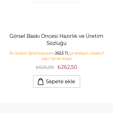
Görsel Baskı Öncesi Hazırlık ve Üretim
Sözlüğü
Bu kitabın dijital kopyasını
262,5 TL
'ye kiralayın, tasarruf
edin! Şimdi Kirala!
₺262,50
₺525,00
Sepete ekle