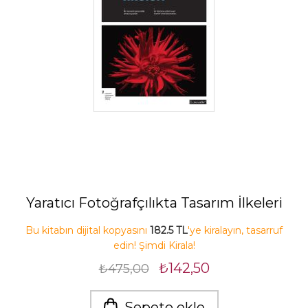
Yaratıcı Fotoğrafçılıkta Tasarım İlkeleri
Bu kitabın dijital kopyasını
182.5 TL
'ye kiralayın, tasarruf
edin! Şimdi Kirala!
₺142,50
₺475,00
Sepete ekle