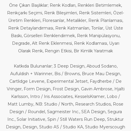
Öne Çıkan Başlıklar; Renk Kodları, Renkleri Betimlemek,
Renkçarkı Seçimi, Renk Bileşimleri, Renk Sistemleri, Özel-
Üretim Renkleri, Floresanlar, Metalikler, Renk Planlaması,
Renk Detaylandırması, Renk Katmanları, Tonlar, Üst Üste
Baskı, Görselleri Renklendirmek, Renk Manipülasyonu,
Degrade, Alt Renk Eklenmesi, Renk Kodlaması, Uyarı
Olarak Renk, Rengin Etkisi, Bir Kimlik Yaratmak
Katkıda Bulunanlar; 3 Deep Design, Aboud Sodano,
Aufuldish + Warinner, Bis / Browns, Bruce Mau Design,
Cartlidge Levene, Experimental Jetset, Faydherbe / De
Vringer, Form Design, Frost Design, Gavin Ambrose, Hjalti
Karlsson, Intro / Iris Associates, KesselsKramer, Lobo /
Matt Lumby, NB: Studio / North, Research Studios, Rose
Design / Roundel, Sagmeister Inc., SEA Design, Segura
Inc., Solar Initiative, Spin / Still Waters Run Deep, Struktur
Design, Design, Studio AS / Studio KA, Studio Myerscough