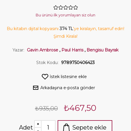
Bu ürünü ilk yorumlayan siz olun
Bu kitabın dijital kopyasını
374 TL
'ye kiralayın, tasarruf edin!
Şimdi Kirala!
Yazar:
Gavin Ambrose
,
Paul Harris
,
Bengisu Bayrak
Stok Kodu:
9789750406423
İstek listesine ekle
Arkadaşına e-posta gönder
₺467,50
₺935,00
Adet
Sepete ekle