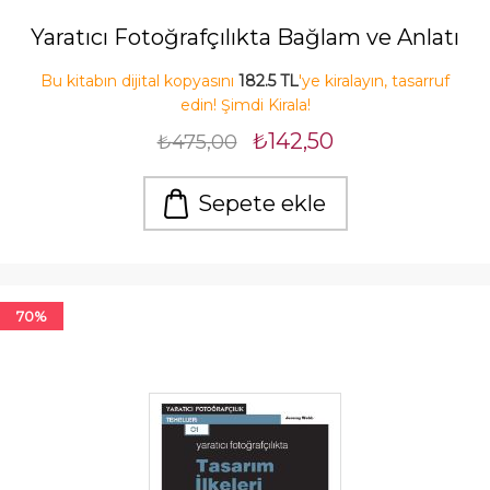
Yaratıcı Fotoğrafçılıkta Bağlam ve Anlatı
Bu kitabın dijital kopyasını
182.5 TL
'ye kiralayın, tasarruf
edin! Şimdi Kirala!
₺142,50
₺475,00
Sepete ekle
70%