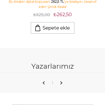
Bu kitabın dijital kopyasını
262,5 TL
'ye kiralayın, tasarruf
edin! Şimdi Kirala!
₺262,50
₺525,00
Sepete ekle
Yazarlarımız