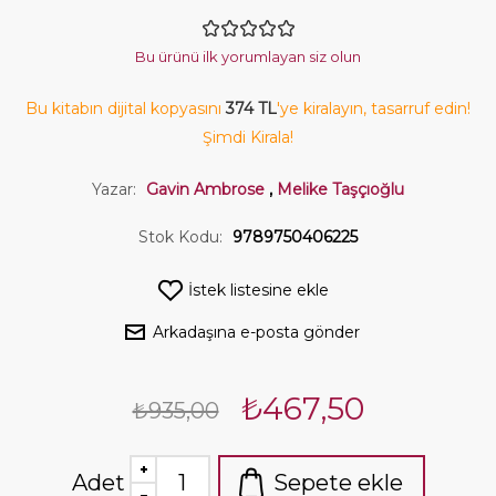
Bu ürünü ilk yorumlayan siz olun
Bu kitabın dijital kopyasını
374 TL
'ye kiralayın, tasarruf edin!
Şimdi Kirala!
Yazar:
Gavin Ambrose
,
Melike Taşçıoğlu
Stok Kodu:
9789750406225
İstek listesine ekle
Arkadaşına e-posta gönder
₺467,50
₺935,00
Adet
Sepete ekle