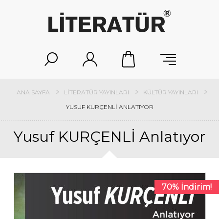
ANA SAYFA
LITERATÜR YAYINLARI
KÜLTÜR YAYINLARI
YUSUF KURÇENLİ ANLATIYOR
Yusuf KURÇENLİ Anlatıyor
70% İndirim!