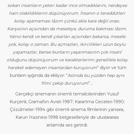
sokan insanların yeteri kadar ince olmadıklarını, nerdeyse
hain olabildiklerini düşünüyorum. İnsanın o tereddütleri
kolay aşamaması lâzım çünkü akla kara değil orası.
Karşısının açısından da meseleye, duruma bakması lâzım.
Yalnız kendi ve kendi çıkarları açısından bakarsa, mesele
yok, kolay o zaman. Bu açmazları, ikircilikleri uzun boylu
yaşamazlar, bense bunların yaşanmasının çok insanî
olduğunu düşünüyorum ve karakterlerimi genellikle kolay
hareket edemeyen insanlardan kuruyorum
” diyor ve tüm
bunların ışığında da ekliyor: “
Aslında bu yüzden hep aynı
filmi çekip duruyorum
”…
Gerçekçi sinemanın önemli temsilcilerinden Yusuf
Kurçenli, Gramafon Avrat-1987; Karartma Geceleri-1990;
Çözülmeler-1994 gibi önemli sinema filmlerinin yanısıra,
Karun Hazinesi-1998 belgeselleriyle de uluslararası
anlamda ses getirdi.